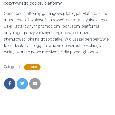
pozytywnego odbioru platformy.
Obecność platformy gamingowej, takiej jak Mafia Casino,
może również wpływać na rozwój sektora turystycznego.
Dzięki atrakcyjnym promocjom i bonusom, platforma
przyciąga graczy z różnych regionów, co może
stymulować lokalną gospodarkę. W dłuższej perspektywie,
takie działania mogą prowadzić do wzrostu lokalnego
rynku, tworząc nowe możliwości dla przedsiębiorstw.
Categories:
PUBLIC