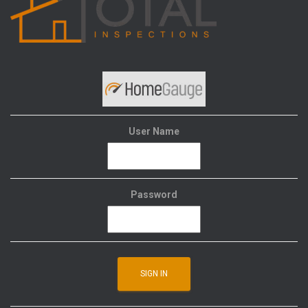
User Name
Password