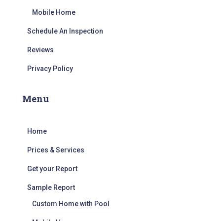
Mobile Home
Schedule An Inspection
Reviews
Privacy Policy
Menu
Home
Prices​ & Services
Get your Report
Sample Report
Custom Home with Pool