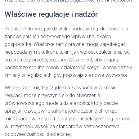
Właściwe regulacje i nadzór
Regulacje dotyczące działalności kasyn są kluczowe dla
zapewnienia ich pozytywnego wpływu na lokalną
gospodarkę. Właściwe ramy prawne mogą zapobiegać
niepożądanym skutkom, takim jak wzrost uzależnienia od
hazardu czy przestępczości. Ważne jest, aby organy
nadzorcze monitorowały działalność kasyn i wprowadzały
zmiany w regulacjach, gdy pojawiają się nowe wyzwania.
Współpraca między rządem a kasynami w zakresie
regulacji może przyczynić się do stworzenia
zrównoważonego modelu działalności, który będzie
sprzyjał rozwojowi lokalnym, jednocześnie chroniąc
mieszkańców. Regularne audyty i inspekcje mogą pomóc
w utrzymaniu wysokich standardów bezpieczeństwa i
odpowiedzialności społecznej.