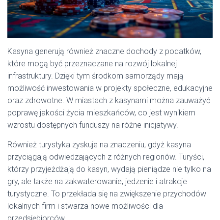
Kasyna generują również znaczne dochody z podatków,
które mogą być przeznaczane na rozwój lokalnej
infrastruktury. Dzięki tym środkom samorządy mają
możliwość inwestowania w projekty społeczne, edukacyjne
oraz zdrowotne. W miastach z kasynami można zauważyć
poprawę jakości życia mieszkańców, co jest wynikiem
wzrostu dostępnych funduszy na różne inicjatywy.
Również turystyka zyskuje na znaczeniu, gdyż kasyna
przyciągają odwiedzających z różnych regionów. Turyści,
którzy przyjeżdżają do kasyn, wydają pieniądze nie tylko na
gry, ale także na zakwaterowanie, jedzenie i atrakcje
turystyczne. To przekłada się na zwiększenie przychodów
lokalnych firm i stwarza nowe możliwości dla
przedsiębiorców.