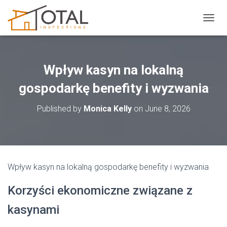
T
O
G
G
L
Wpływ kasyn na lokalną
E
N
gospodarkę benefity i wyzwania
A
V
Published by
Monica Kelly
on
June 8, 2026
I
G
A
T
I
O
Wpływ kasyn na lokalną gospodarkę benefity i wyzwania
N
Korzyści ekonomiczne związane z
kasynami