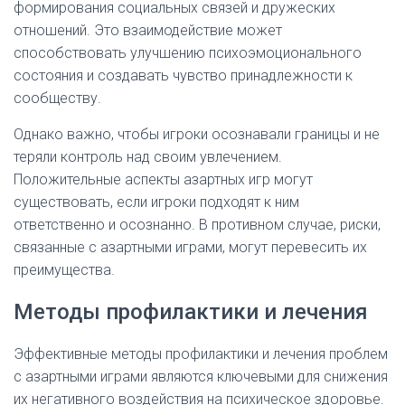
формирования социальных связей и дружеских
отношений. Это взаимодействие может
способствовать улучшению психоэмоционального
состояния и создавать чувство принадлежности к
сообществу.
Однако важно, чтобы игроки осознавали границы и не
теряли контроль над своим увлечением.
Положительные аспекты азартных игр могут
существовать, если игроки подходят к ним
ответственно и осознанно. В противном случае, риски,
связанные с азартными играми, могут перевесить их
преимущества.
Методы профилактики и лечения
Эффективные методы профилактики и лечения проблем
с азартными играми являются ключевыми для снижения
их негативного воздействия на психическое здоровье.