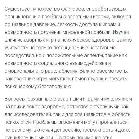
Существует множество факторов, способствующих
возникновению проблем с азартными играми, включая
социальное давление, легкость доступа к играм и
возможность получения мгновенной прибыли. Изучая
влияние азартных игр на психическое здоровье, важно
учитывать не только потенциальные негативные
последствия, но и положительные аспекты, такие как
возможность социального взаимодействия и
эмоционального расслабления. Важно рассмотреть,
как азартные игры могут как помогать, так и вредить
психическому благополучию.
Вопросы, связанные с азартными играми и их влиянием
на психическое здоровье, остаются актуальными как
для исследователей, так и для специалистов в области
психологии. Проблемы игромании могут проявляться
по-разному, включая депрессию, тревожность и даже
суицидальные мысли. Поэтому понимание этих