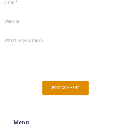
Email
*
Website
What's on your mind?
Menu