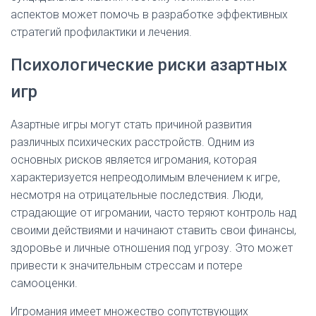
аспектов может помочь в разработке эффективных
стратегий профилактики и лечения.
Психологические риски азартных
игр
Азартные игры могут стать причиной развития
различных психических расстройств. Одним из
основных рисков является игромания, которая
характеризуется непреодолимым влечением к игре,
несмотря на отрицательные последствия. Люди,
страдающие от игромании, часто теряют контроль над
своими действиями и начинают ставить свои финансы,
здоровье и личные отношения под угрозу. Это может
привести к значительным стрессам и потере
самооценки.
Игромания имеет множество сопутствующих