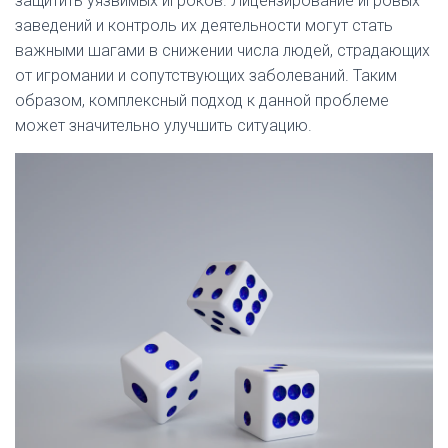
защитить уязвимых игроков. Лицензирование игровых
заведений и контроль их деятельности могут стать
важными шагами в снижении числа людей, страдающих
от игромании и сопутствующих заболеваний. Таким
образом, комплексный подход к данной проблеме
может значительно улучшить ситуацию.