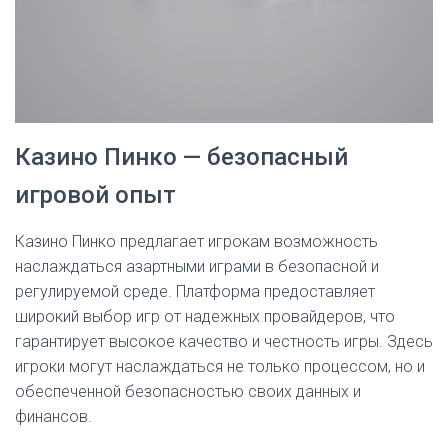
Казино Пинко — безопасный
игровой опыт
Казино Пинко предлагает игрокам возможность
наслаждаться азартными играми в безопасной и
регулируемой среде. Платформа предоставляет
широкий выбор игр от надежных провайдеров, что
гарантирует высокое качество и честность игры. Здесь
игроки могут наслаждаться не только процессом, но и
обеспеченной безопасностью своих данных и
финансов.