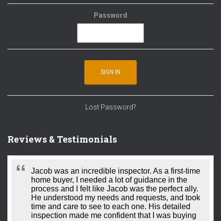
Password
Lost Password?
Reviews & Testimonials