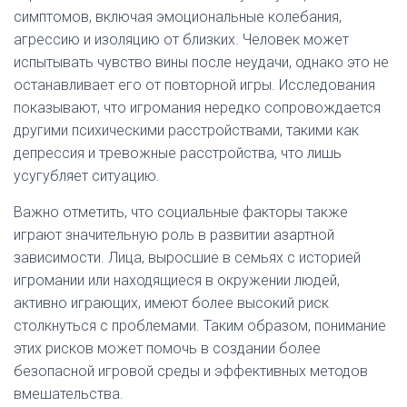
симптомов, включая эмоциональные колебания,
агрессию и изоляцию от близких. Человек может
испытывать чувство вины после неудачи, однако это не
останавливает его от повторной игры. Исследования
показывают, что игромания нередко сопровождается
другими психическими расстройствами, такими как
депрессия и тревожные расстройства, что лишь
усугубляет ситуацию.
Важно отметить, что социальные факторы также
играют значительную роль в развитии азартной
зависимости. Лица, выросшие в семьях с историей
игромании или находящиеся в окружении людей,
активно играющих, имеют более высокий риск
столкнуться с проблемами. Таким образом, понимание
этих рисков может помочь в создании более
безопасной игровой среды и эффективных методов
вмешательства.