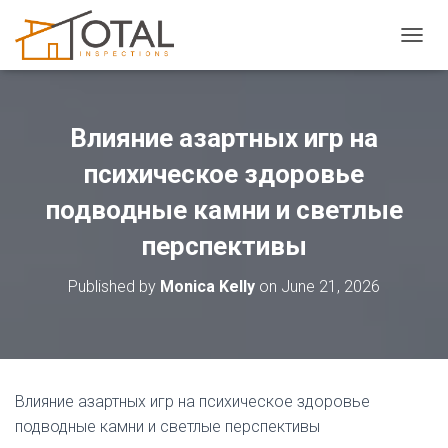
T
O
G
G
L
Влияние азартных игр на
E
N
психическое здоровье
A
V
подводные камни и светлые
I
перспективы
G
A
T
Published by
Monica Kelly
on
June 21, 2026
I
O
N
Влияние азартных игр на психическое здоровье
подводные камни и светлые перспективы