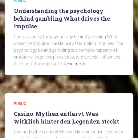
PUBLIC
Understanding the psychology
behind gambling What drives the
impulse
Understanding the psychology behind gambling What
drives the impulse The Nature of Gambling Impulses The
psychology behind gambling is a complex tapestry of
emotions, cognitive processes, and societal influences.
At its core, the impulse to
Read more…
PUBLIC
Casino-Mythen entlarvt Was
wirklich hinter den Legenden steckt
Casino-Mythen entlarvt Was wirklich hinter den Legenden