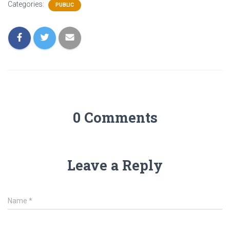
Categories:
PUBLIC
0 Comments
Leave a Reply
Name
*