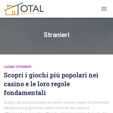
TOGG
NAVIG
Stranieri
CASINO STRANIERI
Scopri i giochi più popolari nei
casino e le loro regole
fondamentali
Scopri i giochi più popolari nei casino e le loro regole fondamentali
Introduzione ai giochi da casino Il mondo dei casino è