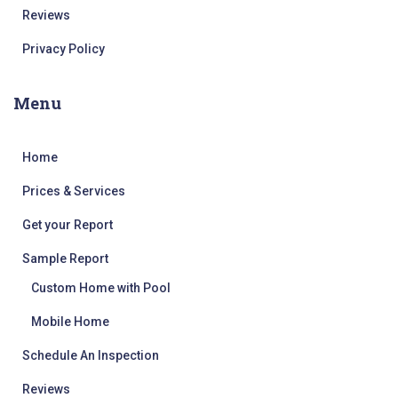
Reviews
Privacy Policy
Menu
Home
Prices​ & Services
Get your Report
Sample Report
Custom Home with Pool
Mobile Home
Schedule An Inspection
Reviews