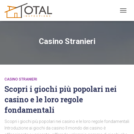
TOGG
NAVIG
Casino Stranieri
CASINO STRANIERI
Scopri i giochi più popolari nei
casino e le loro regole
fondamentali
Scopri i giochi più popolari nei casino e le loro regole fondamentali
Introduzione ai giochi da casino Il mondo dei casino è