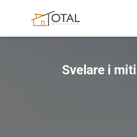
Svelare i miti