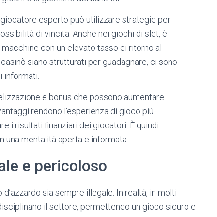
 giocatore esperto può utilizzare strategie per
sibilità di vincita. Anche nei giochi di slot, è
 macchine con un elevato tasso di ritorno al
casinò siano strutturati per guadagnare, ci sono
i informati.
fidelizzazione e bonus che possono aumentare
i vantaggi rendono l’esperienza di gioco più
i risultati finanziari dei giocatori. È quindi
n una mentalità aperta e informata.
gale e pericoloso
’azzardo sia sempre illegale. In realtà, in molti
isciplinano il settore, permettendo un gioco sicuro e