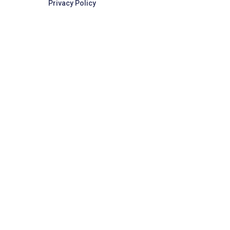
Privacy Policy