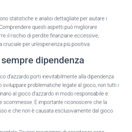
ono statistiche e analisi dettagliate per aiutare i
. Comprendere questi aspetti può migliorare
re il rischio di perdite finanziarie eccessive,
cruciale per un’esperienza più positiva.
sa sempre dipendenza
co d’azzardo porti inevitabilmente alla dipendenza.
viluppare problematiche legate al gioco, non tutti i
cinano al gioco d’azzardo in modo responsabile e
prie scommesse. È importante riconoscere che la
so e che non è causata esclusivamente dal gioco