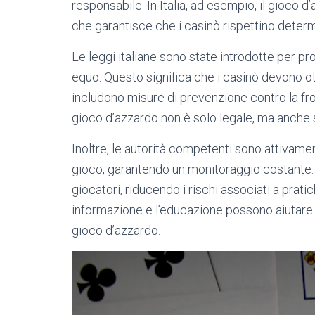
responsabile. In Italia, ad esempio, il gioco d
che garantisce che i casinò rispettino determ
Le leggi italiane sono state introdotte per pr
equo. Questo significa che i casinò devono o
includono misure di prevenzione contro la fro
gioco d’azzardo non è solo legale, ma anche s
Inoltre, le autorità competenti sono attivame
gioco, garantendo un monitoraggio costante. 
giocatori, riducendo i rischi associati a prat
informazione e l’educazione possono aiutare a
gioco d’azzardo.