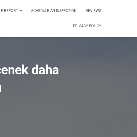
LE REPORT
SCHEDULE AN INSPECTION
REVIEWS
PRIVACY POLICY
eçenek daha
u