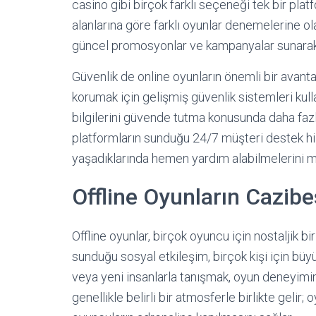
casino gibi birçok farklı seçeneği tek bir plat
alanlarına göre farklı oyunlar denemelerine olan
güncel promosyonlar ve kampanyalar sunarak, o
Güvenlik de online oyunların önemli bir avantaj
korumak için gelişmiş güvenlik sistemleri kull
bilgilerini güvende tutma konusunda daha fazla
platformların sunduğu 24/7 müşteri destek hiz
yaşadıklarında hemen yardım alabilmelerini m
Offline Oyunların Cazibe
Offline oyunlar, birçok oyuncu için nostaljik 
sunduğu sosyal etkileşim, birçok kişi için büyü
veya yeni insanlarla tanışmak, oyun deneyimini 
genellikle belirli bir atmosferle birlikte gelir