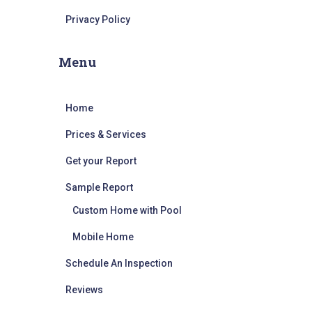
Privacy Policy
Menu
Home
Prices​ & Services
Get your Report
Sample Report
Custom Home with Pool
Mobile Home
Schedule An Inspection
Reviews