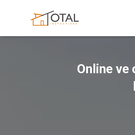
Online ve 