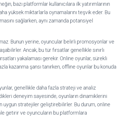
in, bazı platformlar kullanıcılara ilk yatırımlarının
ha yüksek miktarlarla oynamalarını teşvik eder. Bu
masını sağlarken, aynı zamanda potansiyel
nmaz. Bunun yerine, oyuncular belirli promosyonlar ve
abilirler. Ancak, bu tür fırsatlar genellikle sınırlı
rsatları yakalaması gerekir. Online oyunlar, sürekli
zla kazanma şansı tanırken, offline oyunlar bu konuda
unlar, genellikle daha fazla strateji ve analiz
dikleri deneyim sayesinde, oyunların dinamiklerini
n uygun stratejiler geliştirebilirler. Bu durum, online
le getirir ve oyuncuların bu platformlara