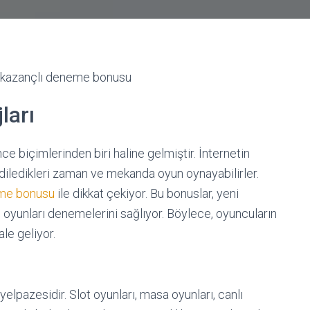
a kazançlı deneme bonusu
ları
 biçimlerinden biri haline gelmiştir. İnternetin
diledikleri zaman ve mekanda oyun oynayabilirler.
me bonusu
ile dikkat çekiyor. Bu bonuslar, yeni
 oyunları denemelerini sağlıyor. Böylece, oyuncuların
e geliyor.
yelpazesidir. Slot oyunları, masa oyunları, canlı