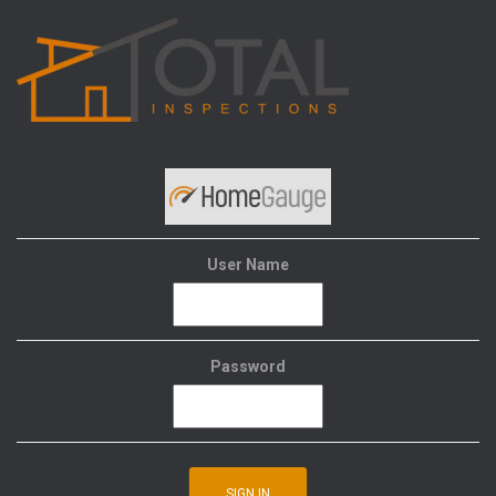
User Name
Password