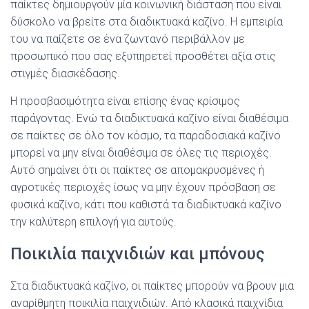
παίκτες δημιουργούν μία κοινωνική διάσταση που είναι
δύσκολο να βρείτε στα διαδικτυακά καζίνο. Η εμπειρία
του να παίζετε σε ένα ζωντανό περιβάλλον με
προσωπικό που σας εξυπηρετεί προσθέτει αξία στις
στιγμές διασκέδασης.
Η προσβασιμότητα είναι επίσης ένας κρίσιμος
παράγοντας. Ενώ τα διαδικτυακά καζίνο είναι διαθέσιμα
σε παίκτες σε όλο τον κόσμο, τα παραδοσιακά καζίνο
μπορεί να μην είναι διαθέσιμα σε όλες τις περιοχές.
Αυτό σημαίνει ότι οι παίκτες σε απομακρυσμένες ή
αγροτικές περιοχές ίσως να μην έχουν πρόσβαση σε
φυσικά καζίνο, κάτι που καθιστά τα διαδικτυακά καζίνο
την καλύτερη επιλογή για αυτούς.
Ποικιλία παιχνιδιών και μπόνους
Στα διαδικτυακά καζίνο, οι παίκτες μπορούν να βρουν μια
αναρίθμητη ποικιλία παιχνιδιών. Από κλασικά παιχνίδια