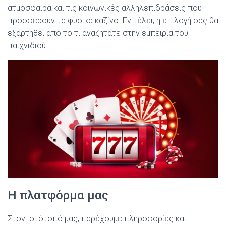
ατμόσφαιρα και τις κοινωνικές αλληλεπιδράσεις που
προσφέρουν τα φυσικά καζίνο. Εν τέλει, η επιλογή σας θα
εξαρτηθεί από το τι αναζητάτε στην εμπειρία του
παιχνιδιού.
Η πλατφόρμα μας
Στον ιστότοπό μας, παρέχουμε πληροφορίες και