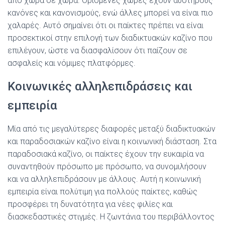
από χώρα σε χώρα. Ορισμένες χώρες έχουν αυστηρούς
κανόνες και κανονισμούς, ενώ άλλες μπορεί να είναι πιο
χαλαρές. Αυτό σημαίνει ότι οι παίκτες πρέπει να είναι
προσεκτικοί στην επιλογή των διαδικτυακών καζίνο που
επιλέγουν, ώστε να διασφαλίσουν ότι παίζουν σε
ασφαλείς και νόμιμες πλατφόρμες.
Κοινωνικές αλληλεπιδράσεις και
εμπειρία
Μία από τις μεγαλύτερες διαφορές μεταξύ διαδικτυακών
και παραδοσιακών καζίνο είναι η κοινωνική διάσταση. Στα
παραδοσιακά καζίνο, οι παίκτες έχουν την ευκαιρία να
συναντηθούν πρόσωπο με πρόσωπο, να συνομιλήσουν
και να αλληλεπιδράσουν με άλλους. Αυτή η κοινωνική
εμπειρία είναι πολύτιμη για πολλούς παίκτες, καθώς
προσφέρει τη δυνατότητα για νέες φιλίες και
διασκεδαστικές στιγμές. Η ζωντάνια του περιβάλλοντος