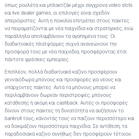
όπως ρουλέτα και μπλακτζάκ μέχρι σύγχρονα video slots
και live dealer games, οι επιλογές είναι σχεδόν
απεριόριστες. Αυτή η ποικιλία επιτρέπει στους παίκτες
να πειραματίζονται με νέα παιχνίδια και στρατηγικές, ενώ
παράλληλα απολαμβάνουν τα αγαπημένα τους. Οι
διαδικτυακές πλατφόρμες συχνά ανανεώνουν την
προσφορά τους με νέα παιχνίδια, προσφέροντας έτσι
πάντοτε φρέσκες εμπειρίες.
Επιπλέον, πολλά διαδικτυακά καζίνο προσφέρουν
γενναιόδωρα μπόνους και προσφορές για νέους και
υπάρχοντες παίκτες. Αυτά τα μπόνους μπορεί να
περιλαμβάνουν δωρεάν περιστροφές, μπόνους
κατάθεσης ή ακόμη και cashback. Αυτές οι προσφορές
δίνουν στους παίκτες τη δυνατότητα να αυξήσουν το
bankroll τους, κάνοντάς τους να παίζουν περισσότερο και
να δοκιμάζουν περισσότερα παιχνίδια. Σε αντίθεση, τα
παραδοσιακά καζίνο συνήθως δεν προσφέρουν τέτοιου