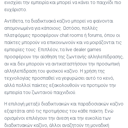
ενισχύει την εμπειρία και μπορεί να κάνει το παιχνίδι πιο
ευχάριστο.
Αντίθετα, τα διαδικτυακά καζίνο μπορεί να φαίνονται
απομονωμένα για κάποιους. Ωστόσο, πολλές
πλατφόρμες προσφέρουν chat rooms ή forums, όπου οι
παίκτες μπορούν να επικοινωνούν και να μοιράζονται τις
εμπειρίες τους. Επιπλέον, τα live dealer games
προσφέρουν την αίσθηση της ζωντανής αλληλεπίδρασης,
αν και δεν μπορούν να αντικαταστήσουν την προσωπική
αλληλεπίδραση του φυσικού καζίνο. Η χρήση της
τεχνολογίας προσπαθεί να γεφυρώσει αυτό το κενό,
αλλά πολλοί παίκτες εξακολουθούν να προτιμούν την
εμπειρία του ζωντανού παιχνιδιού.
Η επιλογή μεταξύ διαδικτυακών και παραδοσιακών καζίνο
εξαρτάται από τις προτιμήσεις του κάθε παίκτη. Ενώ
ορισμένοι επιλέγουν την άνεση και την ευκολία των
διαδικτυακών καζίνο, άλλοι αναζητούν τη μοναδική