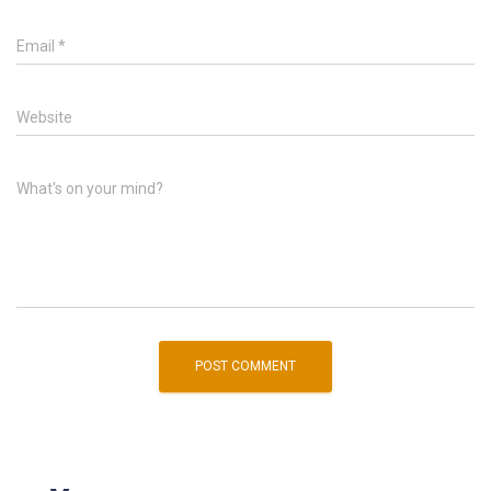
Email
*
Website
What's on your mind?