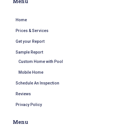
Menu
Home
Prices​ & Services
Get your Report
Sample Report
Custom Home with Pool
Mobile Home
Schedule An Inspection
Reviews
Privacy Policy
Menu