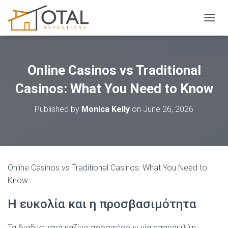
T
O
G
G
L
Online Casinos vs Traditional
E
N
Casinos: What You Need to Know
A
V
Published by
Monica Kelly
on
June 26, 2026
I
G
A
T
I
O
Online Casinos vs Traditional Casinos: What You Need to
N
Know
Η ευκολία και η προσβασιμότητα
Τα διαδικτυακά καζίνο προσφέρουν μία απαράμιλλη