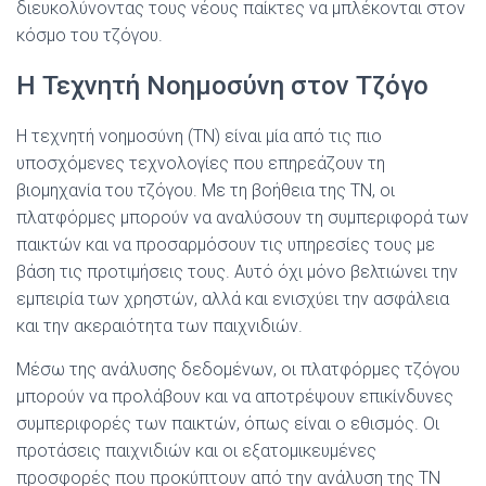
διευκολύνοντας τους νέους παίκτες να μπλέκονται στον
κόσμο του τζόγου.
Η Τεχνητή Νοημοσύνη στον Τζόγο
Η τεχνητή νοημοσύνη (ΤΝ) είναι μία από τις πιο
υποσχόμενες τεχνολογίες που επηρεάζουν τη
βιομηχανία του τζόγου. Με τη βοήθεια της ΤΝ, οι
πλατφόρμες μπορούν να αναλύσουν τη συμπεριφορά των
παικτών και να προσαρμόσουν τις υπηρεσίες τους με
βάση τις προτιμήσεις τους. Αυτό όχι μόνο βελτιώνει την
εμπειρία των χρηστών, αλλά και ενισχύει την ασφάλεια
και την ακεραιότητα των παιχνιδιών.
Μέσω της ανάλυσης δεδομένων, οι πλατφόρμες τζόγου
μπορούν να προλάβουν και να αποτρέψουν επικίνδυνες
συμπεριφορές των παικτών, όπως είναι ο εθισμός. Οι
προτάσεις παιχνιδιών και οι εξατομικευμένες
προσφορές που προκύπτουν από την ανάλυση της ΤΝ