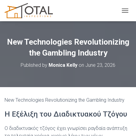
T
O
G
G
L
New Technologies Revolutionizing
E
N
the Gambling Industry
A
V
Published by
Monica Kelly
on
June 23, 2026
I
G
A
T
I
O
New Technologies Revolutionizing the Gambling Industry
N
Η Εξέλιξη του Διαδικτυακού Τζόγου
Ο διαδικτυακός τζόγος έχει γνωρίσει ραγδαία ανάπτυξη
τα τελευταία χρόνια, κυρίως λόγω των νέων