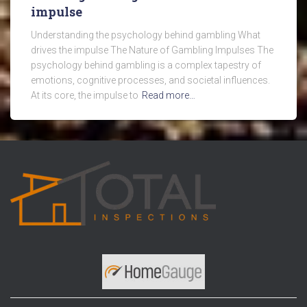
impulse
Understanding the psychology behind gambling What
drives the impulse The Nature of Gambling Impulses The
psychology behind gambling is a complex tapestry of
emotions, cognitive processes, and societal influences.
At its core, the impulse to
Read more…