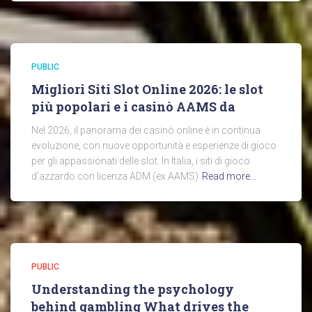
PUBLIC
Migliori Siti Slot Online 2026: le slot
più popolari e i casinò AAMS da
Nel 2026, il panorama dei casinò online è in continua
evoluzione, con nuove opportunità e esperienze di gioco
per gli appassionati delle slot. In Italia, i siti di gioco
d’azzardo con licenza ADM (ex AAMS)
Read more…
PUBLIC
Understanding the psychology
behind gambling What drives the