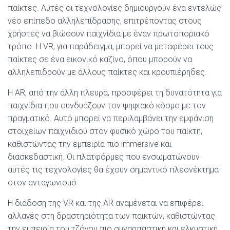
παίκτες. Αυτές οι τεχνολογίες δημιουργούν ένα εντελώς
νέο επίπεδο αλληλεπίδρασης, επιτρέποντας στους
χρήστες να βιώσουν παιχνίδια με έναν πρωτοποριακό
τρόπο. Η VR, για παράδειγμα, μπορεί να μεταφέρει τους
παίκτες σε ένα εικονικό καζίνο, όπου μπορούν να
αλληλεπιδρούν με άλλους παίκτες και κρουπιέρηδες.
Η AR, από την άλλη πλευρά, προσφέρει τη δυνατότητα για
παιχνίδια που συνδυάζουν τον ψηφιακό κόσμο με τον
πραγματικό. Αυτό μπορεί να περιλαμβάνει την εμφάνιση
στοιχείων παιχνιδιού στον φυσικό χώρο του παίκτη,
καθιστώντας την εμπειρία πιο immersive και
διασκεδαστική. Οι πλατφόρμες που ενσωματώνουν
αυτές τις τεχνολογίες θα έχουν σημαντικό πλεονέκτημα
στον ανταγωνισμό.
Η διάδοση της VR και της AR αναμένεται να επιφέρει
αλλαγές στη δραστηριότητα των παικτών, καθιστώντας
την εμπειρία του τζόγου πιο συναρπαστική και ελκυστική.