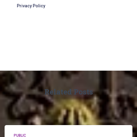
Privacy Policy
Related Posts
PUBLIC