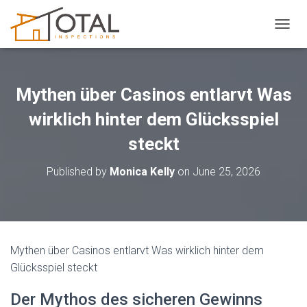
T
O
G
G
L
Mythen über Casinos entlarvt Was
E
N
wirklich hinter dem Glücksspiel
A
V
steckt
I
G
Published by
Monica Kelly
on
June 25, 2026
A
T
I
O
N
Mythen über Casinos entlarvt Was wirklich hinter dem
Glücksspiel steckt
Der Mythos des sicheren Gewinns