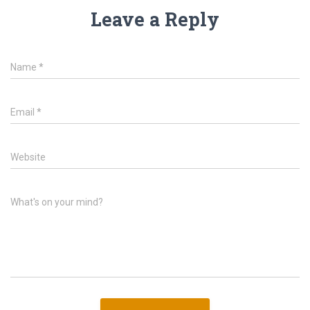
Leave a Reply
Name
*
Email
*
Website
What's on your mind?