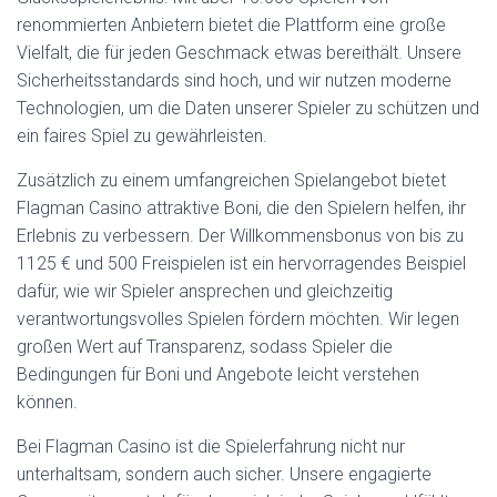
renommierten Anbietern bietet die Plattform eine große
Vielfalt, die für jeden Geschmack etwas bereithält. Unsere
Sicherheitsstandards sind hoch, und wir nutzen moderne
Technologien, um die Daten unserer Spieler zu schützen und
ein faires Spiel zu gewährleisten.
Zusätzlich zu einem umfangreichen Spielangebot bietet
Flagman Casino attraktive Boni, die den Spielern helfen, ihr
Erlebnis zu verbessern. Der Willkommensbonus von bis zu
1125 € und 500 Freispielen ist ein hervorragendes Beispiel
dafür, wie wir Spieler ansprechen und gleichzeitig
verantwortungsvolles Spielen fördern möchten. Wir legen
großen Wert auf Transparenz, sodass Spieler die
Bedingungen für Boni und Angebote leicht verstehen
können.
Bei Flagman Casino ist die Spielerfahrung nicht nur
unterhaltsam, sondern auch sicher. Unsere engagierte