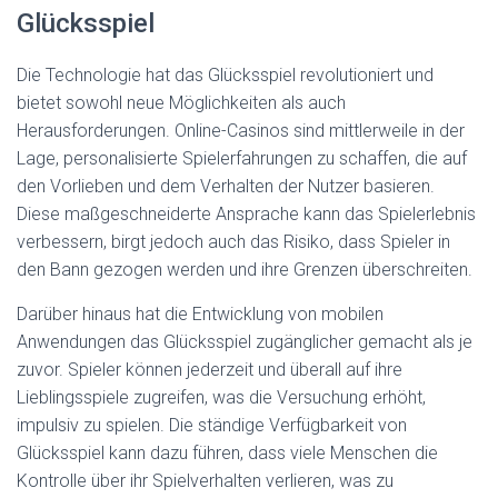
Glücksspiel
Die Technologie hat das Glücksspiel revolutioniert und
bietet sowohl neue Möglichkeiten als auch
Herausforderungen. Online-Casinos sind mittlerweile in der
Lage, personalisierte Spielerfahrungen zu schaffen, die auf
den Vorlieben und dem Verhalten der Nutzer basieren.
Diese maßgeschneiderte Ansprache kann das Spielerlebnis
verbessern, birgt jedoch auch das Risiko, dass Spieler in
den Bann gezogen werden und ihre Grenzen überschreiten.
Darüber hinaus hat die Entwicklung von mobilen
Anwendungen das Glücksspiel zugänglicher gemacht als je
zuvor. Spieler können jederzeit und überall auf ihre
Lieblingsspiele zugreifen, was die Versuchung erhöht,
impulsiv zu spielen. Die ständige Verfügbarkeit von
Glücksspiel kann dazu führen, dass viele Menschen die
Kontrolle über ihr Spielverhalten verlieren, was zu