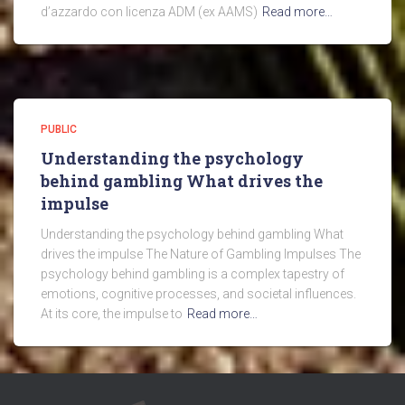
d’azzardo con licenza ADM (ex AAMS)
Read more…
PUBLIC
Understanding the psychology
behind gambling What drives the
impulse
Understanding the psychology behind gambling What
drives the impulse The Nature of Gambling Impulses The
psychology behind gambling is a complex tapestry of
emotions, cognitive processes, and societal influences.
At its core, the impulse to
Read more…