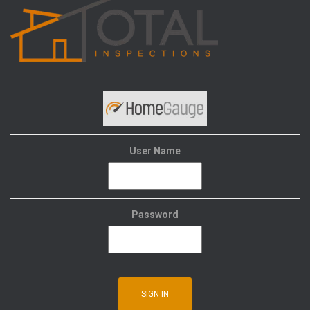
User Name
Password