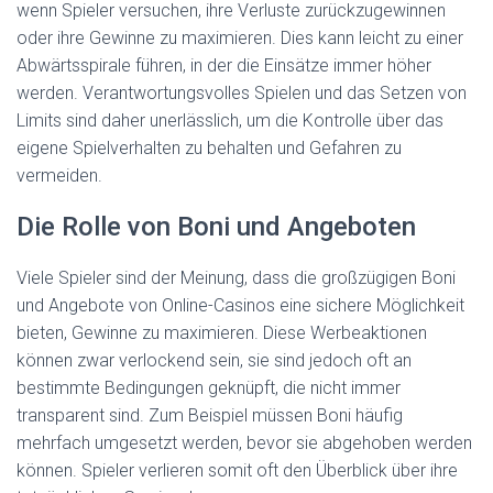
wenn Spieler versuchen, ihre Verluste zurückzugewinnen
oder ihre Gewinne zu maximieren. Dies kann leicht zu einer
Abwärtsspirale führen, in der die Einsätze immer höher
werden. Verantwortungsvolles Spielen und das Setzen von
Limits sind daher unerlässlich, um die Kontrolle über das
eigene Spielverhalten zu behalten und Gefahren zu
vermeiden.
Die Rolle von Boni und Angeboten
Viele Spieler sind der Meinung, dass die großzügigen Boni
und Angebote von Online-Casinos eine sichere Möglichkeit
bieten, Gewinne zu maximieren. Diese Werbeaktionen
können zwar verlockend sein, sie sind jedoch oft an
bestimmte Bedingungen geknüpft, die nicht immer
transparent sind. Zum Beispiel müssen Boni häufig
mehrfach umgesetzt werden, bevor sie abgehoben werden
können. Spieler verlieren somit oft den Überblick über ihre