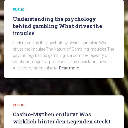
PUBLIC
Understanding the psychology
behind gambling What drives the
impulse
Understanding the psychology behind gambling What
drives the impulse The Nature of Gambling Impulses The
psychology behind gambling is a complex tapestry of
emotions, cognitive processes, and societal influences.
At its core, the impulse to
Read more…
PUBLIC
Casino-Mythen entlarvt Was
wirklich hinter den Legenden steckt