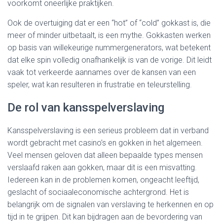
voorkomt oneerlijke praktijken.
Ook de overtuiging dat er een “hot” of “cold” gokkast is, die
meer of minder uitbetaalt, is een mythe. Gokkasten werken
op basis van willekeurige nummergenerators, wat betekent
dat elke spin volledig onafhankelijk is van de vorige. Dit leidt
vaak tot verkeerde aannames over de kansen van een
speler, wat kan resulteren in frustratie en teleurstelling.
De rol van kansspelverslaving
Kansspelverslaving is een serieus probleem dat in verband
wordt gebracht met casino’s en gokken in het algemeen.
Veel mensen geloven dat alleen bepaalde types mensen
verslaafd raken aan gokken, maar dit is een misvatting.
Iedereen kan in de problemen komen, ongeacht leeftijd,
geslacht of sociaaleconomische achtergrond. Het is
belangrijk om de signalen van verslaving te herkennen en op
tijd in te grijpen. Dit kan bijdragen aan de bevordering van