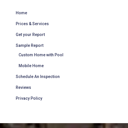
Home
Prices​ & Services
Get your Report
Sample Report
Custom Home with Pool
Mobile Home
Schedule An Inspection
Reviews
Privacy Policy