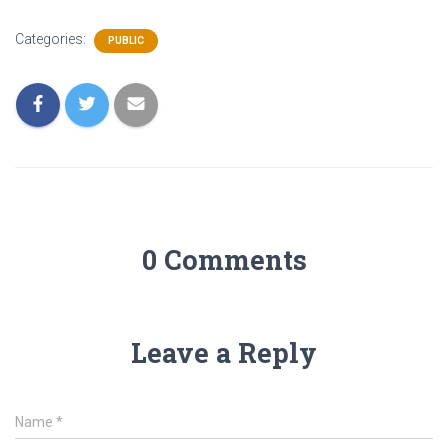
Categories:
PUBLIC
0 Comments
Leave a Reply
Name
*