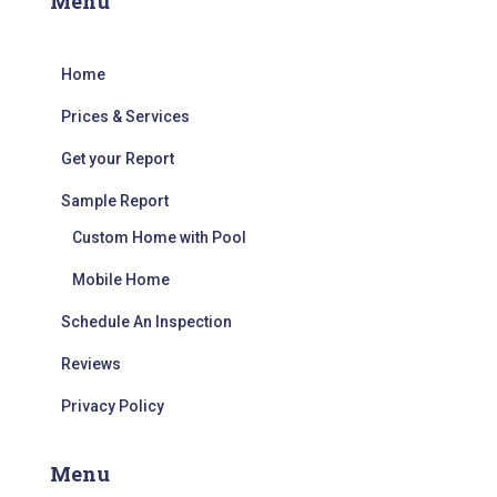
Menu
Home
Prices​ & Services
Get your Report
Sample Report
Custom Home with Pool
Mobile Home
Schedule An Inspection
Reviews
Privacy Policy
Menu