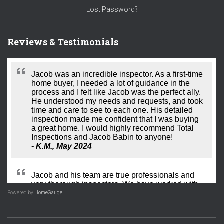
Lost Password?
Reviews & Testimonials
Powered by
HomeGauge
.