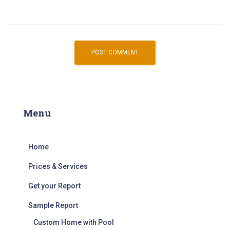
Menu
Home
Prices​ & Services
Get your Report
Sample Report
Custom Home with Pool