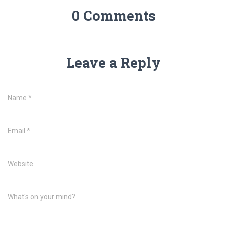
0 Comments
Leave a Reply
Name
*
Email
*
Website
What's on your mind?