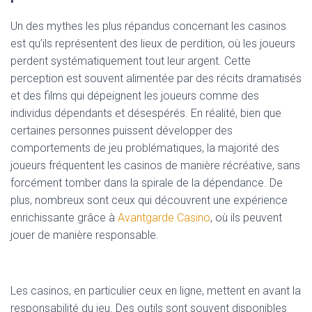
Un des mythes les plus répandus concernant les casinos
est qu’ils représentent des lieux de perdition, où les joueurs
perdent systématiquement tout leur argent. Cette
perception est souvent alimentée par des récits dramatisés
et des films qui dépeignent les joueurs comme des
individus dépendants et désespérés. En réalité, bien que
certaines personnes puissent développer des
comportements de jeu problématiques, la majorité des
joueurs fréquentent les casinos de manière récréative, sans
forcément tomber dans la spirale de la dépendance. De
plus, nombreux sont ceux qui découvrent une expérience
enrichissante grâce à
Avantgarde Casino
, où ils peuvent
jouer de manière responsable.
Les casinos, en particulier ceux en ligne, mettent en avant la
responsabilité du jeu. Des outils sont souvent disponibles