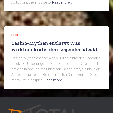
At its core, the impulse to
Read more…
PUBLIC
Casino-Mythen entlarvt Was
wirklich hinter den Legenden steckt
Casino-Mythen entlarvt Was wirklich hinter den Legenden
steckt Die Ursprünge des Glücksspiels Das Glücksspiel
hat eine lange und faszinierende Geschichte, die bis in die
Antike zurückreicht. Bereits im alten China wurden Spiele
mit Würfeln gespielt,
Read more…