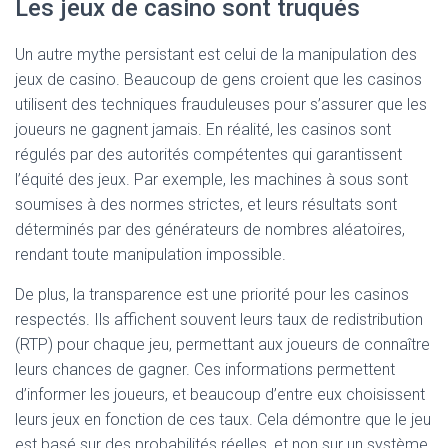
Les jeux de casino sont truqués
Un autre mythe persistant est celui de la manipulation des
jeux de casino. Beaucoup de gens croient que les casinos
utilisent des techniques frauduleuses pour s’assurer que les
joueurs ne gagnent jamais. En réalité, les casinos sont
régulés par des autorités compétentes qui garantissent
l’équité des jeux. Par exemple, les machines à sous sont
soumises à des normes strictes, et leurs résultats sont
déterminés par des générateurs de nombres aléatoires,
rendant toute manipulation impossible.
De plus, la transparence est une priorité pour les casinos
respectés. Ils affichent souvent leurs taux de redistribution
(RTP) pour chaque jeu, permettant aux joueurs de connaître
leurs chances de gagner. Ces informations permettent
d’informer les joueurs, et beaucoup d’entre eux choisissent
leurs jeux en fonction de ces taux. Cela démontre que le jeu
est basé sur des probabilités réelles, et non sur un système