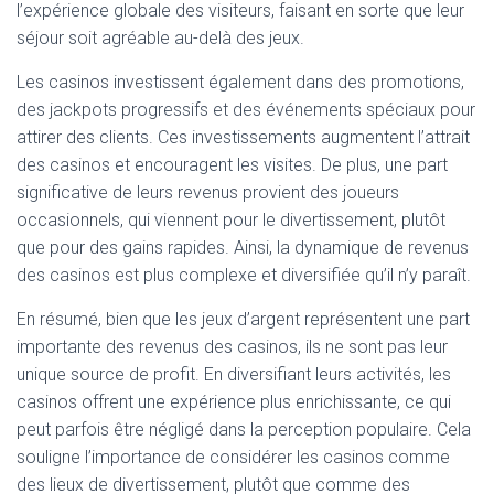
l’expérience globale des visiteurs, faisant en sorte que leur
séjour soit agréable au-delà des jeux.
Les casinos investissent également dans des promotions,
des jackpots progressifs et des événements spéciaux pour
attirer des clients. Ces investissements augmentent l’attrait
des casinos et encouragent les visites. De plus, une part
significative de leurs revenus provient des joueurs
occasionnels, qui viennent pour le divertissement, plutôt
que pour des gains rapides. Ainsi, la dynamique de revenus
des casinos est plus complexe et diversifiée qu’il n’y paraît.
En résumé, bien que les jeux d’argent représentent une part
importante des revenus des casinos, ils ne sont pas leur
unique source de profit. En diversifiant leurs activités, les
casinos offrent une expérience plus enrichissante, ce qui
peut parfois être négligé dans la perception populaire. Cela
souligne l’importance de considérer les casinos comme
des lieux de divertissement, plutôt que comme des