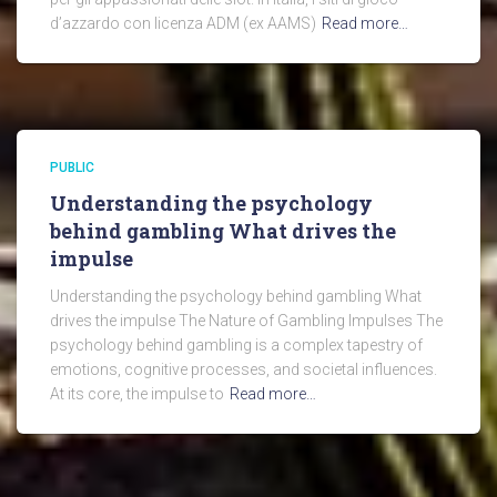
d’azzardo con licenza ADM (ex AAMS)
Read more…
PUBLIC
Understanding the psychology
behind gambling What drives the
impulse
Understanding the psychology behind gambling What
drives the impulse The Nature of Gambling Impulses The
psychology behind gambling is a complex tapestry of
emotions, cognitive processes, and societal influences.
At its core, the impulse to
Read more…