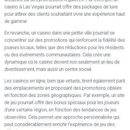
casino à Las Vegas pourrait offrir des packages de luxe
pour attirer des clients souhaitant vivre une expérience haut
de gamme.
En revanche, un casino dans une petite ville pourrait se
concentrer sur des promotions qui renforcent la fidélité des
joueurs locaux, telles que des réductions pour les résidents
ou des événements communautaires. Cela crée une
dynamique où le casino devient non seulement un lieu de
divertissement, mais aussi un centre social.
Les casinos en ligne, bien que virtuels, tirent également parti
des emplacements en proposant des promotions ciblées
en fonction des zones géographiques. Par exemple, un site
de jeu pourrait offrir des bonus spéciaux pour les joueurs
d’une certaine région, en fonction des tendances de jeu
observées. Cela permet une approche personnalisée qui
peut considérablement enrichir l’expérience de jeu des