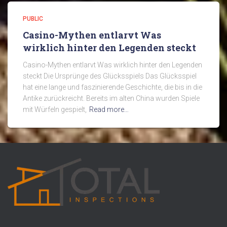
PUBLIC
Casino-Mythen entlarvt Was
wirklich hinter den Legenden steckt
Casino-Mythen entlarvt Was wirklich hinter den Legenden
steckt Die Ursprünge des Glücksspiels Das Glücksspiel
hat eine lange und faszinierende Geschichte, die bis in die
Antike zurückreicht. Bereits im alten China wurden Spiele
mit Würfeln gespielt,
Read more…