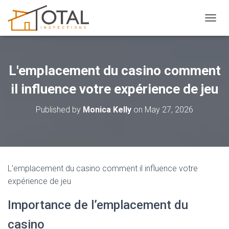
T
O
G
G
L
L'emplacement du casino comment
E
N
il influence votre expérience de jeu
A
V
Published by
Monica Kelly
on
May 27, 2026
I
G
A
T
I
O
L'emplacement du casino comment il influence votre
N
expérience de jeu
Importance de l’emplacement du
casino