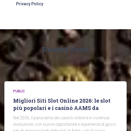
Privacy Policy
Related Posts
PUBLIC
Migliori Siti Slot Online 2026: le slot
più popolari e i casinò AAMS da
Nel 2026, il panorama dei casinò online è in continua
evoluzione, con nuove opportunità e esperienze di gioco
per gli appassionati delle slot. In Italia, i siti di gioco