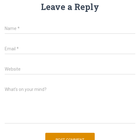
Leave a Reply
Name
*
Email
*
Website
What's on your mind?