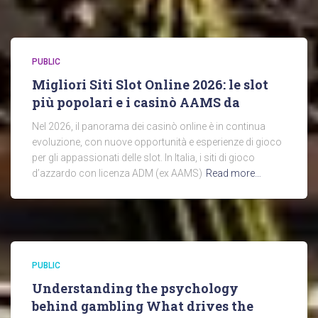
PUBLIC
Migliori Siti Slot Online 2026: le slot
più popolari e i casinò AAMS da
Nel 2026, il panorama dei casinò online è in continua
evoluzione, con nuove opportunità e esperienze di gioco
per gli appassionati delle slot. In Italia, i siti di gioco
d’azzardo con licenza ADM (ex AAMS)
Read more…
PUBLIC
Understanding the psychology
behind gambling What drives the