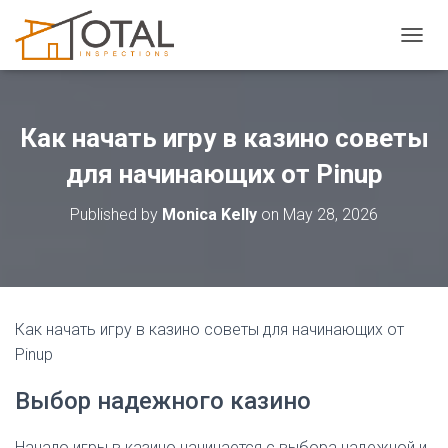
T
O
G
G
L
Как начать игру в казино советы
E
N
для начинающих от Pinup
A
V
Published by
Monica Kelly
on
May 28, 2026
I
G
A
T
I
O
Как начать игру в казино советы для начинающих от
N
Pinup
Выбор надежного казино
Начало игры в казино начинается с выбора надежной и