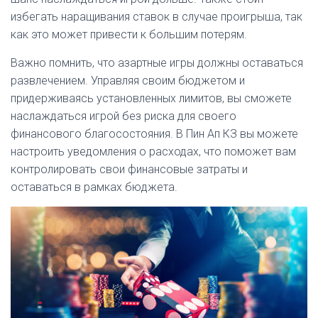
избегать наращивания ставок в случае проигрыша, так
как это может привести к большим потерям.
Важно помнить, что азартные игры должны оставаться
развлечением. Управляя своим бюджетом и
придерживаясь установленных лимитов, вы сможете
наслаждаться игрой без риска для своего
финансового благосостояния. В Пин Ап КЗ вы можете
настроить уведомления о расходах, что поможет вам
контролировать свои финансовые затраты и
оставаться в рамках бюджета.