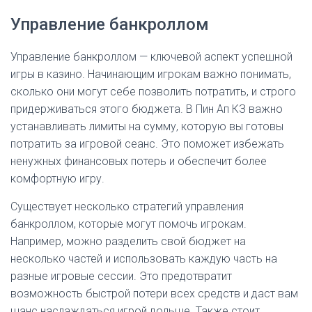
Управление банкроллом
Управление банкроллом — ключевой аспект успешной
игры в казино. Начинающим игрокам важно понимать,
сколько они могут себе позволить потратить, и строго
придерживаться этого бюджета. В Пин Ап КЗ важно
устанавливать лимиты на сумму, которую вы готовы
потратить за игровой сеанс. Это поможет избежать
ненужных финансовых потерь и обеспечит более
комфортную игру.
Существует несколько стратегий управления
банкроллом, которые могут помочь игрокам.
Например, можно разделить свой бюджет на
несколько частей и использовать каждую часть на
разные игровые сессии. Это предотвратит
возможность быстрой потери всех средств и даст вам
шанс наслаждаться игрой дольше. Также стоит