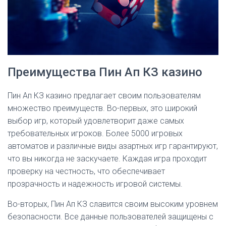
Преимущества Пин Ап КЗ казино
Пин Ап КЗ казино предлагает своим пользователям
множество преимуществ. Во-первых, это широкий
выбор игр, который удовлетворит даже самых
требовательных игроков. Более 5000 игровых
автоматов и различные виды азартных игр гарантируют,
что вы никогда не заскучаете. Каждая игра проходит
проверку на честность, что обеспечивает
прозрачность и надежность игровой системы.
Во-вторых, Пин Ап КЗ славится своим высоким уровнем
безопасности. Все данные пользователей защищены с