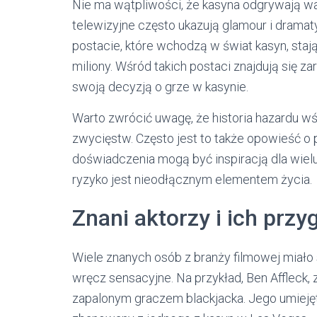
Nie ma wątpliwości, że kasyna odgrywają waż
telewizyjne często ukazują glamour i dramat
postacie, które wchodzą w świat kasyn, stają 
miliony. Wśród takich postaci znajdują się za
swoją decyzją o grze w kasynie.
Warto zwrócić uwagę, że historia hazardu wś
zwycięstw. Często jest to także opowieść o 
doświadczenia mogą być inspiracją dla wielu
ryzyko jest nieodłącznym elementem życia.
Znani aktorzy i ich prz
Wiele znanych osób z branży filmowej miało 
wręcz sensacyjne. Na przykład, Ben Affleck, 
zapalonym graczem blackjacka. Jego umiejęt