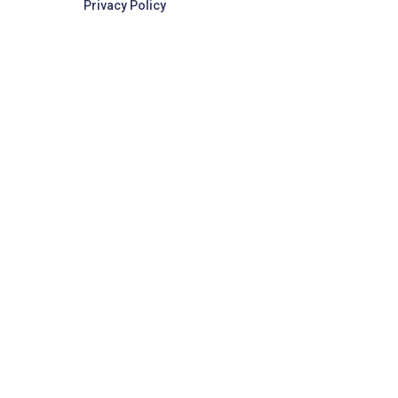
Privacy Policy