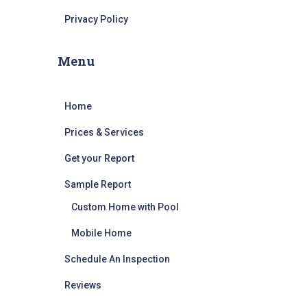
Privacy Policy
Menu
Home
Prices​ & Services
Get your Report
Sample Report
Custom Home with Pool
Mobile Home
Schedule An Inspection
Reviews