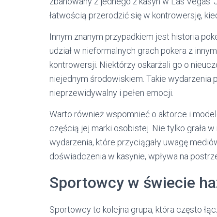
zbanowany z jednego z kasyn w Las Vegas. Je
łatwością przerodzić się w kontrowersję, kie
Innym znanym przypadkiem jest historia pok
udział w nieformalnych grach pokera z innym
kontrowersji. Niektórzy oskarżali go o nieuc
niejednym środowiskiem. Takie wydarzenia 
nieprzewidywalny i pełen emocji.
Warto również wspomnieć o aktorce i modelce
częścią jej marki osobistej. Nie tylko grała 
wydarzenia, które przyciągały uwagę mediów.
doświadczenia w kasynie, wpływa na postrze
Sportowcy w świecie h
Sportowcy to kolejna grupa, która często łą