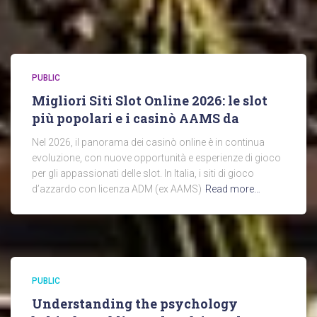
PUBLIC
Migliori Siti Slot Online 2026: le slot
più popolari e i casinò AAMS da
Nel 2026, il panorama dei casinò online è in continua
evoluzione, con nuove opportunità e esperienze di gioco
per gli appassionati delle slot. In Italia, i siti di gioco
d’azzardo con licenza ADM (ex AAMS)
Read more…
PUBLIC
Understanding the psychology