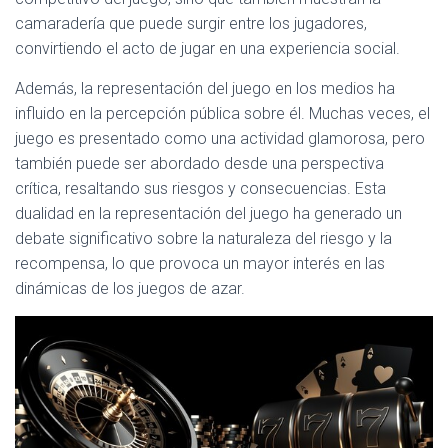
camaradería que puede surgir entre los jugadores,
convirtiendo el acto de jugar en una experiencia social.
Además, la representación del juego en los medios ha
influido en la percepción pública sobre él. Muchas veces, el
juego es presentado como una actividad glamorosa, pero
también puede ser abordado desde una perspectiva
crítica, resaltando sus riesgos y consecuencias. Esta
dualidad en la representación del juego ha generado un
debate significativo sobre la naturaleza del riesgo y la
recompensa, lo que provoca un mayor interés en las
dinámicas de los juegos de azar.