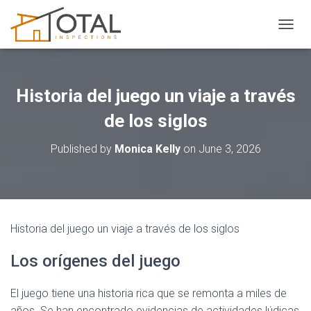
T
O
G
G
L
Historia del juego un viaje a través
E
N
de los siglos
A
V
Published by
Monica Kelly
on
June 3, 2026
I
G
A
T
I
O
Historia del juego un viaje a través de los siglos
N
Los orígenes del juego
El juego tiene una historia rica que se remonta a miles de
años. Se han encontrado evidencias de actividades lúdicas