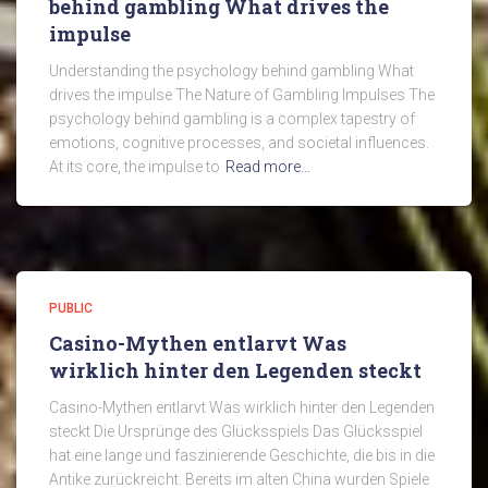
behind gambling What drives the
impulse
Understanding the psychology behind gambling What
drives the impulse The Nature of Gambling Impulses The
psychology behind gambling is a complex tapestry of
emotions, cognitive processes, and societal influences.
At its core, the impulse to
Read more…
PUBLIC
Casino-Mythen entlarvt Was
wirklich hinter den Legenden steckt
Casino-Mythen entlarvt Was wirklich hinter den Legenden
steckt Die Ursprünge des Glücksspiels Das Glücksspiel
hat eine lange und faszinierende Geschichte, die bis in die
Antike zurückreicht. Bereits im alten China wurden Spiele