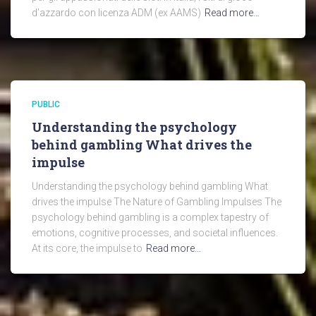
d’azzardo con licenza ADM (ex AAMS)
Read more…
PUBLIC
Understanding the psychology
behind gambling What drives the
impulse
Understanding the psychology behind gambling What
drives the impulse The Nature of Gambling Impulses The
psychology behind gambling is a complex tapestry of
emotions, cognitive processes, and societal influences.
At its core, the impulse to
Read more…