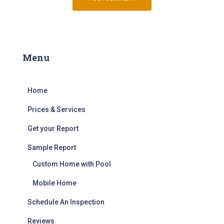
Menu
Home
Prices​ & Services
Get your Report
Sample Report
Custom Home with Pool
Mobile Home
Schedule An Inspection
Reviews