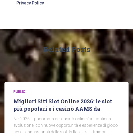
Privacy Policy
Related Posts
PUBLIC
Migliori Siti Slot Online 2026: le slot
più popolari e i casinò AAMS da
Nel 2026, il panorama dei casinò online è in continua
evoluzione, con nuove opportunità e esperienze di gioco
per gli appassionati delle slot. In Italia, i siti di gioco