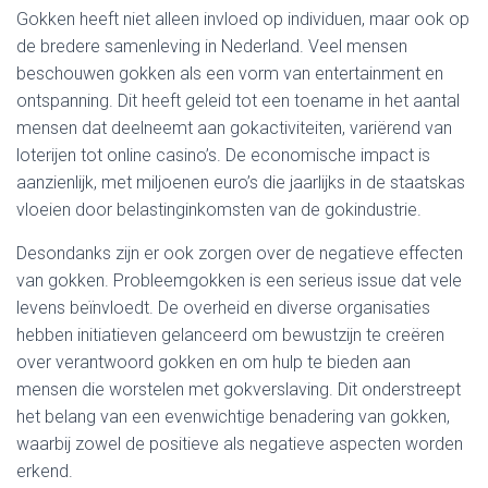
Gokken heeft niet alleen invloed op individuen, maar ook op
de bredere samenleving in Nederland. Veel mensen
beschouwen gokken als een vorm van entertainment en
ontspanning. Dit heeft geleid tot een toename in het aantal
mensen dat deelneemt aan gokactiviteiten, variërend van
loterijen tot online casino’s. De economische impact is
aanzienlijk, met miljoenen euro’s die jaarlijks in de staatskas
vloeien door belastinginkomsten van de gokindustrie.
Desondanks zijn er ook zorgen over de negatieve effecten
van gokken. Probleemgokken is een serieus issue dat vele
levens beïnvloedt. De overheid en diverse organisaties
hebben initiatieven gelanceerd om bewustzijn te creëren
over verantwoord gokken en om hulp te bieden aan
mensen die worstelen met gokverslaving. Dit onderstreept
het belang van een evenwichtige benadering van gokken,
waarbij zowel de positieve als negatieve aspecten worden
erkend.