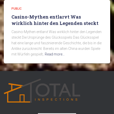
PUBLIC
Casino-Mythen entlarvt Was
wirklich hinter den Legenden steckt
Casino-Mythen entlarvt Was wirklich hinter den Legenden
steckt Die Ursprünge des Glücksspiels Das Glücksspiel
hat eine lange und faszinierende Geschichte, die bis in die
Antike zurückreicht. Bereits im alten China wurden Spiele
mit Würfeln gespielt,
Read more…