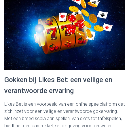
Gokken bij Likes Bet: een veilige en
verantwoorde ervaring
Likes Bet is een voorbeeld van een online speelplatform dat
zich inzet voor een veilige en verantwoorde gokervaring.
Met een breed scala aan spellen, van slots tot tafelspellen,
biedt het een aantrekkelijke omgeving voor nieuwe en