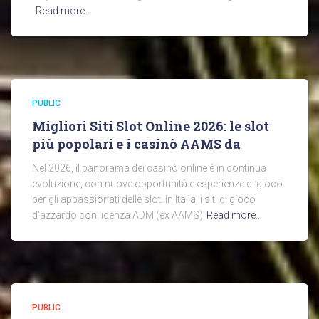
Read more…
PUBLIC
Migliori Siti Slot Online 2026: le slot
più popolari e i casinò AAMS da
Nel 2026, il panorama dei casinò online è in continua
evoluzione, con nuove opportunità e esperienze di gioco
per gli appassionati delle slot. In Italia, i siti di gioco
d’azzardo con licenza ADM (ex AAMS)
Read more…
PUBLIC