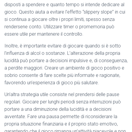
disposti a spendere e quanto tempo si intende dedicare al
gioco. Questo aiuta a evitare l’effetto “slippery slope” in cui
si continua a giocare oltre i propri limiti, spesso senza
rendersene conto. Utilizzare timer o promemoria può
essere utile per mantenere il controllo.
Inoltre, è importante evitare di giocare quando si è sotto
l’influenza di alcol o sostanze. L’alterazione della propria
lucidità può portare a decisioni impulsive e, di conseguenza,
a perdite maggiori. Creare un ambiente di gioco positivo e
sobrio consente di fare scelte più informate e ragionate,
favorendo un’esperienza di gioco più salutare.
Un’altra strategia utile consiste nel prendersi delle pause
regolari. Giocare per lunghi periodi senza interruzioni può
portare a una diminuzione della lucidità e a decisioni
avventate. Fare una pausa permette di riconsiderare la
propria situazione finanziaria e il proprio stato emotivo,
garantendo che il gioco rimanga un’attività piacevole e non