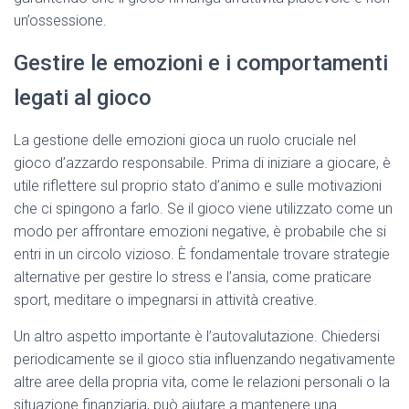
un’ossessione.
Gestire le emozioni e i comportamenti
legati al gioco
La gestione delle emozioni gioca un ruolo cruciale nel
gioco d’azzardo responsabile. Prima di iniziare a giocare, è
utile riflettere sul proprio stato d’animo e sulle motivazioni
che ci spingono a farlo. Se il gioco viene utilizzato come un
modo per affrontare emozioni negative, è probabile che si
entri in un circolo vizioso. È fondamentale trovare strategie
alternative per gestire lo stress e l’ansia, come praticare
sport, meditare o impegnarsi in attività creative.
Un altro aspetto importante è l’autovalutazione. Chiedersi
periodicamente se il gioco stia influenzando negativamente
altre aree della propria vita, come le relazioni personali o la
situazione finanziaria, può aiutare a mantenere una