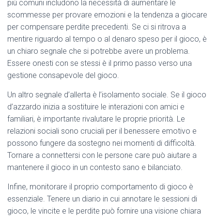
più comuni includono la necessità di aumentare le
scommesse per provare emozioni e la tendenza a giocare
per compensare perdite precedenti. Se ci si ritrova a
mentire riguardo al tempo o al denaro speso per il gioco, è
un chiaro segnale che si potrebbe avere un problema.
Essere onesti con se stessi è il primo passo verso una
gestione consapevole del gioco.
Un altro segnale d’allerta è l’isolamento sociale. Se il gioco
d’azzardo inizia a sostituire le interazioni con amici e
familiari, è importante rivalutare le proprie priorità. Le
relazioni sociali sono cruciali per il benessere emotivo e
possono fungere da sostegno nei momenti di difficoltà.
Tornare a connettersi con le persone care può aiutare a
mantenere il gioco in un contesto sano e bilanciato.
Infine, monitorare il proprio comportamento di gioco è
essenziale. Tenere un diario in cui annotare le sessioni di
gioco, le vincite e le perdite può fornire una visione chiara