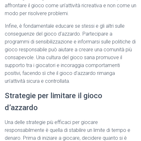
affrontare il gioco come un’attività ricreativa e non come un
modo per risolvere problemi.
Infine, è fondamentale educare se stessi e gli altri sulle
conseguenze del gioco d’azzardo. Partecipare a
programmi di sensibilizzazione e informarsi sulle politiche di
gioco responsabile può aiutare a creare una comunità più
consapevole. Una cultura del gioco sana promuove il
supporto tra i giocatori e incoraggia comportamenti
positivi, facendo sì che il gioco d’azzardo rimanga
un’attività sicura e controllata.
Strategie per limitare il gioco
d’azzardo
Una delle strategie più efficaci per giocare
responsabilmente è quella di stabilire un limite di tempo e
denaro. Prima di iniziare a giocare, decidere quanto si è