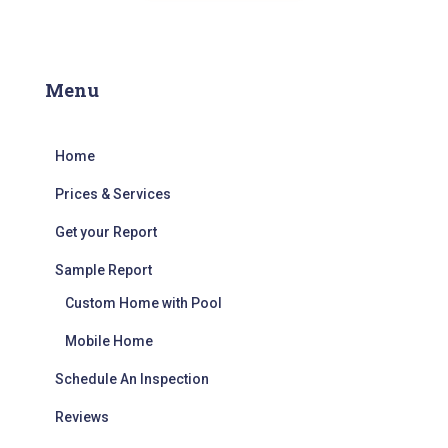
Menu
Home
Prices​ & Services
Get your Report
Sample Report
Custom Home with Pool
Mobile Home
Schedule An Inspection
Reviews