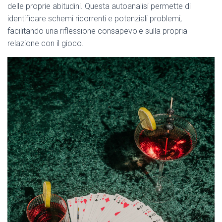
delle proprie abitudini. Questa autoanalisi permette di
identificare schemi ricorrenti e potenziali problemi,
facilitando una riflessione consapevole sulla propria
relazione con il gioco.