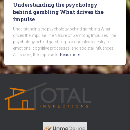
Understanding the psychology
behind gambling What drives the
impulse
Understanding the psychology behind gambling What
drives the impulse The Nature of Gambling Impulses The
psychology behind gambling is a complex tapestry of
emotions, cognitive processes, and societal influences.
At its core, the impulse to
Read more…