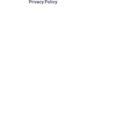
Privacy Policy