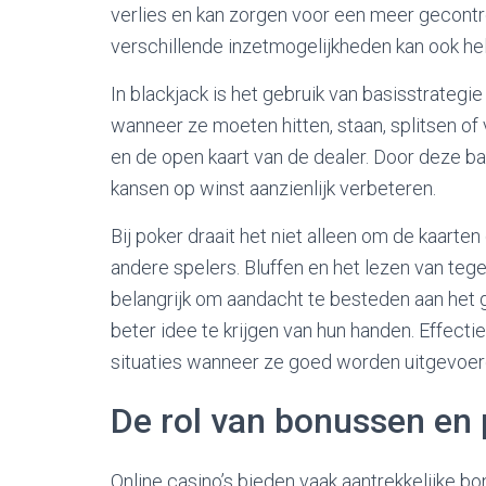
verlies en kan zorgen voor een meer gecontr
verschillende inzetmogelijkheden kan ook hel
In blackjack is het gebruik van basisstrategie
wanneer ze moeten hitten, staan, splitsen of
en de open kaart van de dealer. Door deze ba
kansen op winst aanzienlijk verbeteren.
Bij poker draait het niet alleen om de kaarte
andere spelers. Bluffen en het lezen van tege
belangrijk om aandacht te besteden aan het 
beter idee te krijgen van hun handen. Effect
situaties wanneer ze goed worden uitgevoer
De rol van bonussen en
Online casino’s bieden vaak aantrekkelijke 