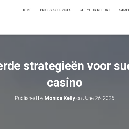
HOME
PRICES​ & SERVICES
GET YOUR REPORT
SAMP
rde strategieën voor suc
casino
Published by
Monica Kelly
on
June 26, 2026