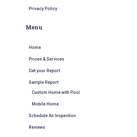
Privacy Policy
Menu
Home
Prices​ & Services
Get your Report
Sample Report
Custom Home with Pool
Mobile Home
Schedule An Inspection
Reviews