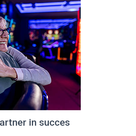
artner in succes