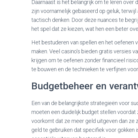
Daarnaast is het belangrijk om te leren over d
zijn voornamelijk gebaseerd op geluk, terwijl
tactisch denken. Door deze nuances te begri
het spel dat ze kiezen, wat hen een beter ove
Het bestuderen van spellen en het oefenen va
maken. Veel casino’s bieden gratis versies v
krijgen om te oefenen zonder financieel risic
te bouwen en de technieken te verfijnen voor
Budgetbeheer en verant
Een van de belangrijkste strategieën voor su
moeten een duidelijk budget stellen voordat
voorkomt dat ze meer geld uitgeven dan ze z
geld te gebruiken dat specifiek voor gokken 