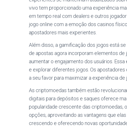
vivo tem proporcionado uma experiência mai
em tempo real com dealers e outros jogado
jogo online com a emoção dos casinos físico
apostadores mais experientes.
Além disso, a gamificação dos jogos está se 
de apostas agora incorporam elementos de 
aumentar o engajamento dos usuários. Essa 
e explorar diferentes jogos. Os apostadores 
a seu favor para maximizar a experiência de 
As criptomoedas também estão revolucionand
digitais para depósitos e saques oferece m
popularidade crescente das criptomoedas, 
opções, aproveitando as vantagens que elas
crescendo e oferecendo novas oportunidade