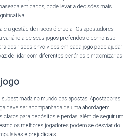
baseada em dados, pode levar a decisões mais
nificativa.
 e a gestão de riscos é crucial. Os apostadores
 variância de seus jogos preferidos e como isso
ra dos riscos envolvidos em cada jogo pode ajudar
paz de lidar com diferentes cenários e maximizar as
 jogo
te subestimada no mundo das apostas. Apostadores
nça deve ser acompanhada de uma abordagem
tes claros para depósitos e perdas, além de seguir um
 mesmo os melhores jogadores podem se desviar do
pulsivas e prejudiciais.