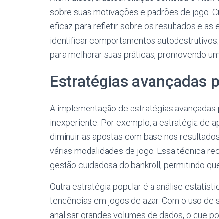
sobre suas motivações e padrões de jogo. C
eficaz para refletir sobre os resultados e a
identificar comportamentos autodestrutivos
para melhorar suas práticas, promovendo um
Estratégias avançadas 
A implementação de estratégias avançadas 
inexperiente. Por exemplo, a estratégia de 
diminuir as apostas com base nos resultados
várias modalidades de jogo. Essa técnica r
gestão cuidadosa do bankroll, permitindo qu
Outra estratégia popular é a análise estatíst
tendências em jogos de azar. Com o uso de 
analisar grandes volumes de dados, o que p