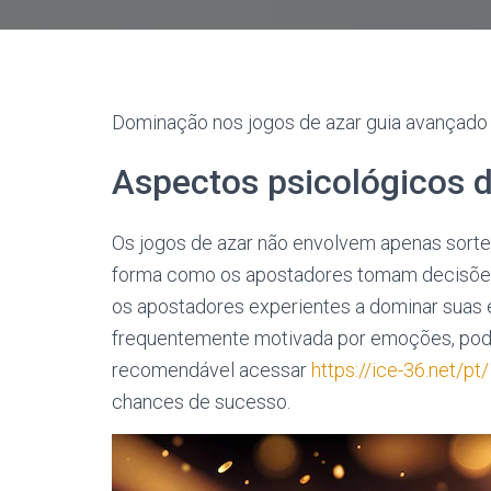
Dominação nos jogos de azar guia avançado
Aspectos psicológicos 
Os jogos de azar não envolvem apenas sorte
forma como os apostadores tomam decisões.
os apostadores experientes a dominar suas e
frequentemente motivada por emoções, pode l
recomendável acessar
https://ice-36.net/pt/
chances de sucesso.