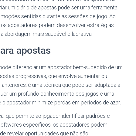
riar um diário de apostas pode ser uma ferramenta
s emoções sentidas durante as sessões de jogo. Ao
, os apostadores podem desenvolver estratégias
a abordagem mais saudável e lucrativa.
para apostas
pode diferenciar um apostador bem-sucedido de um
apostas progressivas, que envolve aumentar ou
 anteriores, é uma técnica que pode ser adaptada a
equer um profundo conhecimento dos jogos e uma
e o apostador minimize perdas em períodos de azar.
ica, que permite ao jogador identificar padrões e
softwares específicos, os apostadores podem
ode revelar oportunidades que não são