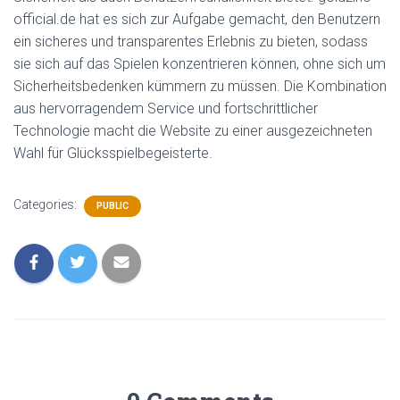
official.de hat es sich zur Aufgabe gemacht, den Benutzern
ein sicheres und transparentes Erlebnis zu bieten, sodass
sie sich auf das Spielen konzentrieren können, ohne sich um
Sicherheitsbedenken kümmern zu müssen. Die Kombination
aus hervorragendem Service und fortschrittlicher
Technologie macht die Website zu einer ausgezeichneten
Wahl für Glücksspielbegeisterte.
Categories:
PUBLIC