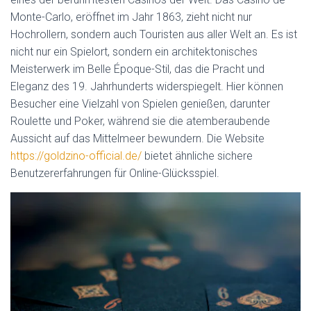
Monte-Carlo, eröffnet im Jahr 1863, zieht nicht nur
Hochrollern, sondern auch Touristen aus aller Welt an. Es ist
nicht nur ein Spielort, sondern ein architektonisches
Meisterwerk im Belle Époque-Stil, das die Pracht und
Eleganz des 19. Jahrhunderts widerspiegelt. Hier können
Besucher eine Vielzahl von Spielen genießen, darunter
Roulette und Poker, während sie die atemberaubende
Aussicht auf das Mittelmeer bewundern. Die Website
https://goldzino-official.de/
bietet ähnliche sichere
Benutzererfahrungen für Online-Glücksspiel.