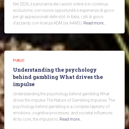
Nel 2026, il panorama dei casinò online è in continua
evoluzione, con nuove opportunità e esperienze di gioco
per gli appassionati delle slot. In Italia, i siti di gioco
d’azzardo con licenza ADM (ex AAMS)
Read more…
PUBLIC
Understanding the psychology
behind gambling What drives the
impulse
Understanding the psychology behind gambling What
drives the impulse The Nature of Gambling Impulses The
psychology behind gambling is a complex tapestry of
emotions, cognitive processes, and societal influences.
At its core, the impulse to
Read more…