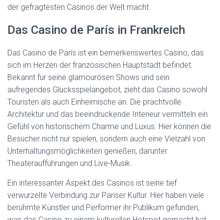
der gefragtesten Casinos der Welt macht.
Das Casino de París in Frankreich
Das Casino de París ist ein bemerkenswertes Casino, das
sich im Herzen der französischen Hauptstadt befindet.
Bekannt für seine glamourösen Shows und sein
aufregendes Glücksspielangebot, zieht das Casino sowohl
Touristen als auch Einheimische an. Die prachtvolle
Architektur und das beeindruckende Interieur vermitteln ein
Gefühl von historischem Charme und Luxus. Hier können die
Besucher nicht nur spielen, sondern auch eine Vielzahl von
Unterhaltungsmöglichkeiten genießen, darunter
Theateraufführungen und Live-Musik.
Ein interessanter Aspekt des Casinos ist seine tief
verwurzelte Verbindung zur Pariser Kultur. Hier haben viele
berühmte Künstler und Performer ihr Publikum gefunden,
was das Casino zu einem kulturellen Hotspot gemacht hat.