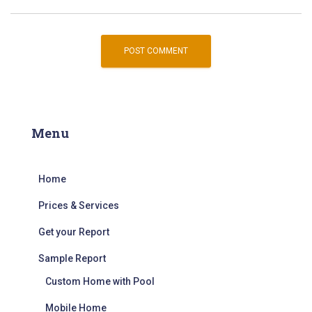
Menu
Home
Prices​ & Services
Get your Report
Sample Report
Custom Home with Pool
Mobile Home