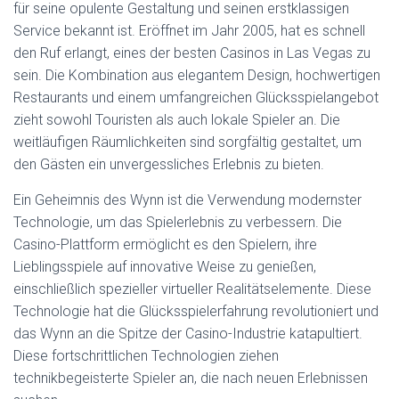
für seine opulente Gestaltung und seinen erstklassigen
Service bekannt ist. Eröffnet im Jahr 2005, hat es schnell
den Ruf erlangt, eines der besten Casinos in Las Vegas zu
sein. Die Kombination aus elegantem Design, hochwertigen
Restaurants und einem umfangreichen Glücksspielangebot
zieht sowohl Touristen als auch lokale Spieler an. Die
weitläufigen Räumlichkeiten sind sorgfältig gestaltet, um
den Gästen ein unvergessliches Erlebnis zu bieten.
Ein Geheimnis des Wynn ist die Verwendung modernster
Technologie, um das Spielerlebnis zu verbessern. Die
Casino-Plattform ermöglicht es den Spielern, ihre
Lieblingsspiele auf innovative Weise zu genießen,
einschließlich spezieller virtueller Realitätselemente. Diese
Technologie hat die Glücksspielerfahrung revolutioniert und
das Wynn an die Spitze der Casino-Industrie katapultiert.
Diese fortschrittlichen Technologien ziehen
technikbegeisterte Spieler an, die nach neuen Erlebnissen