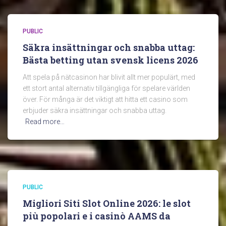
PUBLIC
Säkra insättningar och snabba uttag:
Bästa betting utan svensk licens 2026
Att spela på nätcasinon har blivit allt mer populärt, med
ett stort antal alternativ tillgängliga för spelare världen
över. För många är det viktigt att hitta ett casino som
erbjuder säkra insättningar och snabba uttag.
Read more…
PUBLIC
Migliori Siti Slot Online 2026: le slot
più popolari e i casinò AAMS da