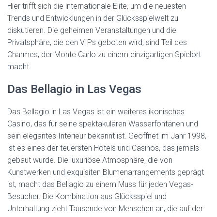
Hier trifft sich die internationale Elite, um die neuesten
Trends und Entwicklungen in der Glücksspielwelt zu
diskutieren. Die geheimen Veranstaltungen und die
Privatsphäre, die den VIPs geboten wird, sind Teil des
Charmes, der Monte Carlo zu einem einzigartigen Spielort
macht.
Das Bellagio in Las Vegas
Das Bellagio in Las Vegas ist ein weiteres ikonisches
Casino, das für seine spektakulären Wasserfontänen und
sein elegantes Interieur bekannt ist. Geöffnet im Jahr 1998,
ist es eines der teuersten Hotels und Casinos, das jemals
gebaut wurde. Die luxuriöse Atmosphäre, die von
Kunstwerken und exquisiten Blumenarrangements geprägt
ist, macht das Bellagio zu einem Muss für jeden Vegas-
Besucher. Die Kombination aus Glücksspiel und
Unterhaltung zieht Tausende von Menschen an, die auf der