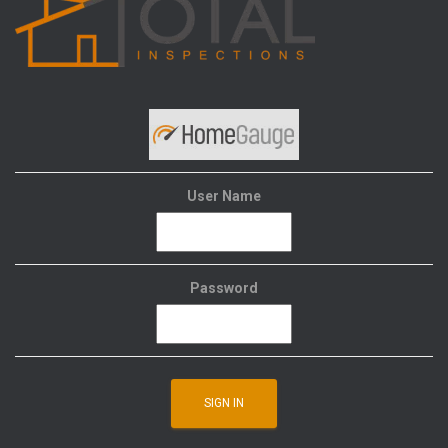
User Name
Password