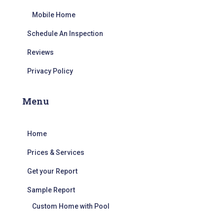
Mobile Home
Schedule An Inspection
Reviews
Privacy Policy
Menu
Home
Prices​ & Services
Get your Report
Sample Report
Custom Home with Pool