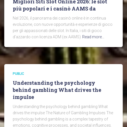
Migliori Siti Slot Online 2026: le slot
più popolari e i casinò AAMS da
Nel 2026, il panorama dei casinò online è in continua
evoluzione, con nuove opportunità e esperienze di gioco
per gli appassionati delle slot. In Italia, i siti di gioco
d’azzardo con licenza ADM (ex AAMS)
Read more…
PUBLIC
Understanding the psychology
behind gambling What drives the
impulse
Understanding the psychology behind gambling What
drives the impulse The Nature of Gambling Impulses The
psychology behind gambling is a complex tapestry of
emotions, cognitive processes, and societal influences.