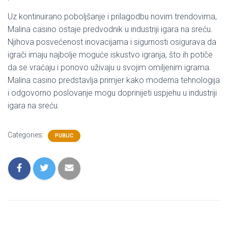
Uz kontinuirano poboljšanje i prilagodbu novim trendovima,
Malina casino ostaje predvodnik u industriji igara na sreću.
Njihova posvećenost inovacijama i sigurnosti osigurava da
igrači imaju najbolje moguće iskustvo igranja, što ih potiče
da se vraćaju i ponovo uživaju u svojim omiljenim igrama.
Malina casino predstavlja primjer kako moderna tehnologija
i odgovorno poslovanje mogu doprinijeti uspjehu u industriji
igara na sreću.
Categories:
PUBLIC