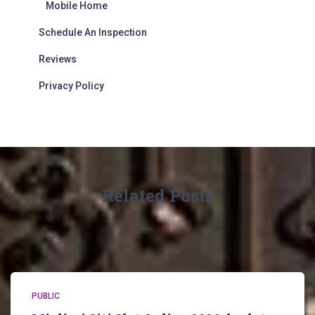
Mobile Home
Schedule An Inspection
Reviews
Privacy Policy
Related Posts
PUBLIC