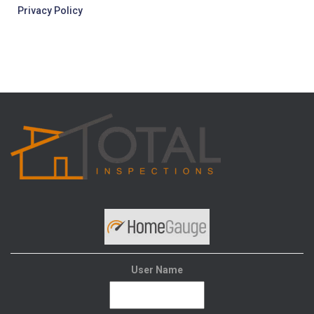
Privacy Policy
User Name