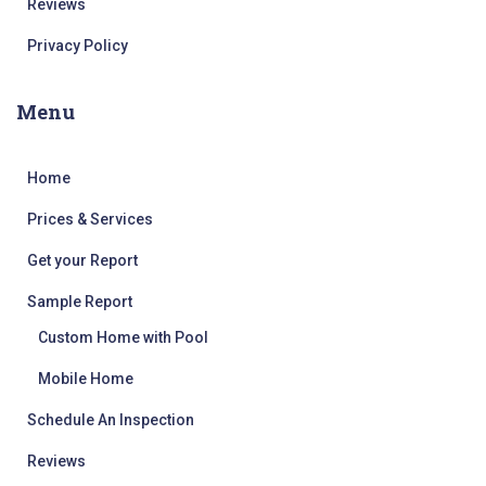
Reviews
Privacy Policy
Menu
Home
Prices​ & Services
Get your Report
Sample Report
Custom Home with Pool
Mobile Home
Schedule An Inspection
Reviews