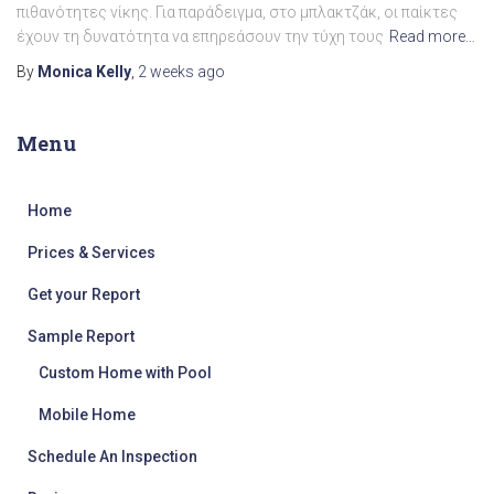
πιθανότητες νίκης. Για παράδειγμα, στο μπλακτζάκ, οι παίκτες
έχουν τη δυνατότητα να επηρεάσουν την τύχη τους
Read more…
By
Monica Kelly
,
2 weeks
ago
Menu
Home
Prices​ & Services
Get your Report
Sample Report
Custom Home with Pool
Mobile Home
Schedule An Inspection