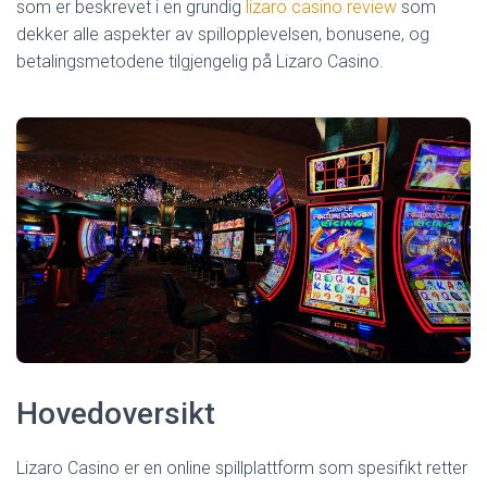
som er beskrevet i en grundig
lizaro casino review
som
dekker alle aspekter av spillopplevelsen, bonusene, og
betalingsmetodene tilgjengelig på Lizaro Casino.
Hovedoversikt
Lizaro Casino er en online spillplattform som spesifikt retter