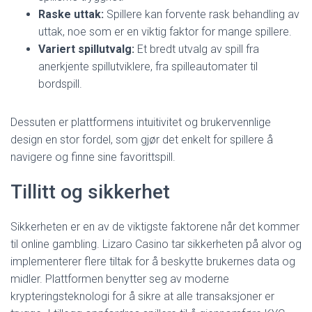
Raske uttak:
Spillere kan forvente rask behandling av
uttak, noe som er en viktig faktor for mange spillere.
Variert spillutvalg:
Et bredt utvalg av spill fra
anerkjente spillutviklere, fra spilleautomater til
bordspill.
Dessuten er plattformens intuitivitet og brukervennlige
design en stor fordel, som gjør det enkelt for spillere å
navigere og finne sine favorittspill.
Tillitt og sikkerhet
Sikkerheten er en av de viktigste faktorene når det kommer
til online gambling. Lizaro Casino tar sikkerheten på alvor og
implementerer flere tiltak for å beskytte brukernes data og
midler. Plattformen benytter seg av moderne
krypteringsteknologi for å sikre at alle transaksjoner er