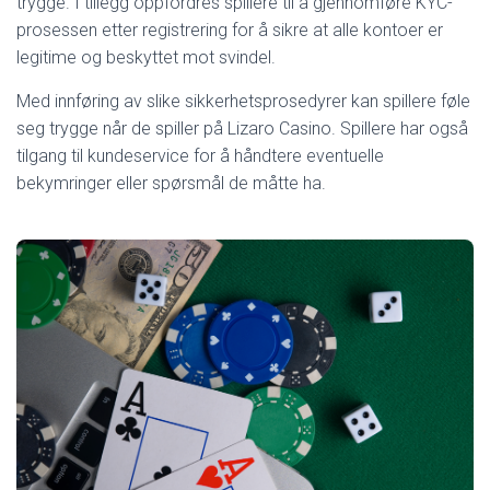
trygge. I tillegg oppfordres spillere til å gjennomføre KYC-
prosessen etter registrering for å sikre at alle kontoer er
legitime og beskyttet mot svindel.
Med innføring av slike sikkerhetsprosedyrer kan spillere føle
seg trygge når de spiller på Lizaro Casino. Spillere har også
tilgang til kundeservice for å håndtere eventuelle
bekymringer eller spørsmål de måtte ha.