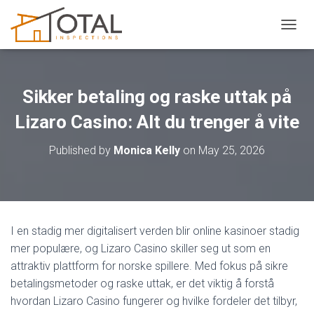
T
O
G
G
L
Sikker betaling og raske uttak på
E
N
Lizaro Casino: Alt du trenger å vite
A
V
Published by
Monica Kelly
on
May 25, 2026
I
G
A
T
I
O
I en stadig mer digitalisert verden blir online kasinoer stadig
N
mer populære, og Lizaro Casino skiller seg ut som en
attraktiv plattform for norske spillere. Med fokus på sikre
betalingsmetoder og raske uttak, er det viktig å forstå
hvordan Lizaro Casino fungerer og hvilke fordeler det tilbyr,