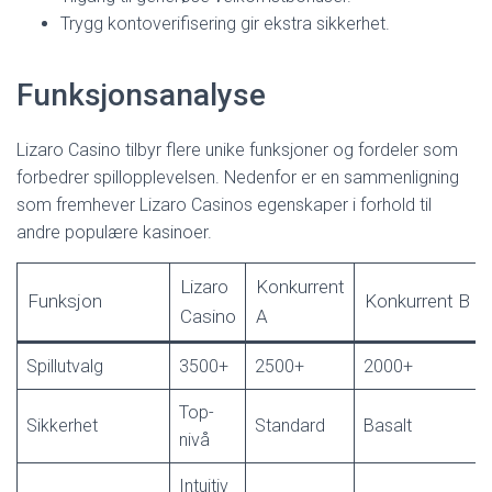
Trygg kontoverifisering gir ekstra sikkerhet.
Funksjonsanalyse
Lizaro Casino tilbyr flere unike funksjoner og fordeler som
forbedrer spillopplevelsen. Nedenfor er en sammenligning
som fremhever Lizaro Casinos egenskaper i forhold til
andre populære kasinoer.
Lizaro
Konkurrent
Funksjon
Konkurrent B
Casino
A
Spillutvalg
3500+
2500+
2000+
Top-
Sikkerhet
Standard
Basalt
nivå
Intuitiv