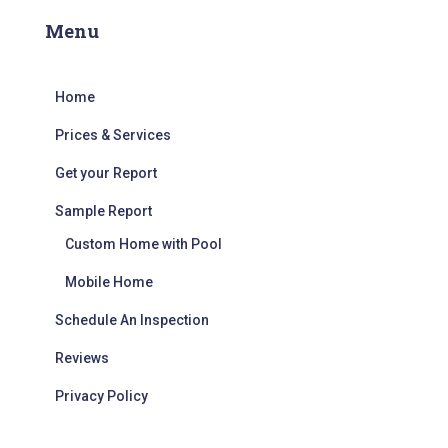
Menu
Home
Prices​ & Services
Get your Report
Sample Report
Custom Home with Pool
Mobile Home
Schedule An Inspection
Reviews
Privacy Policy