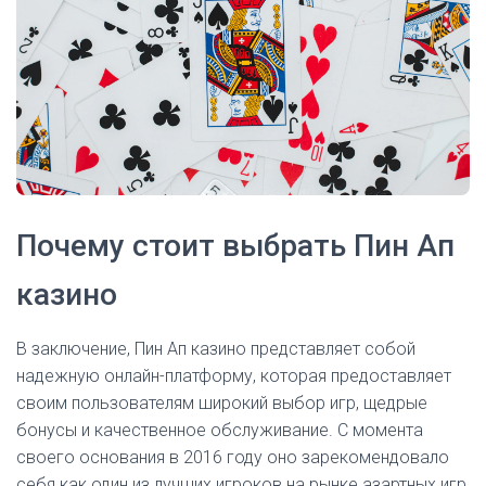
Почему стоит выбрать Пин Ап
казино
В заключение, Пин Ап казино представляет собой
надежную онлайн-платформу, которая предоставляет
своим пользователям широкий выбор игр, щедрые
бонусы и качественное обслуживание. С момента
своего основания в 2016 году оно зарекомендовало
себя как один из лучших игроков на рынке азартных игр