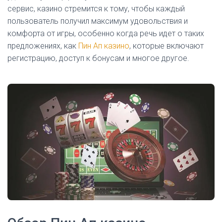
сервис, казино стремится к тому, чтобы каждый
пользователь получил максимум удовольствия и
комфорта от игры, особенно когда речь идет о таких
предложениях, как
Пин Ап казино
, которые включают
регистрацию, доступ к бонусам и многое другое.