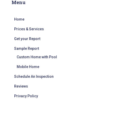
Menu
Home
Prices​ & Services
Get your Report
Sample Report
Custom Home with Pool
Mobile Home
Schedule An Inspection
Reviews
Privacy Policy