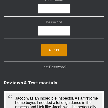
User Name
Password
Lost Password?
Reviews & Testimonials