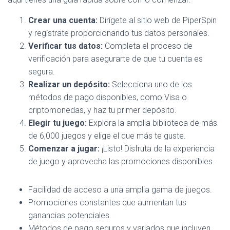
Crear una cuenta:
Dirígete al sitio web de PiperSpin
y regístrate proporcionando tus datos personales.
Verificar tus datos:
Completa el proceso de
verificación para asegurarte de que tu cuenta es
segura.
Realizar un depósito:
Selecciona uno de los
métodos de pago disponibles, como Visa o
criptomonedas, y haz tu primer depósito.
Elegir tu juego:
Explora la amplia biblioteca de más
de 6,000 juegos y elige el que más te guste.
Comenzar a jugar:
¡Listo! Disfruta de la experiencia
de juego y aprovecha las promociones disponibles.
Facilidad de acceso a una amplia gama de juegos.
Promociones constantes que aumentan tus
ganancias potenciales.
Métodos de pago seguros y variados que incluyen