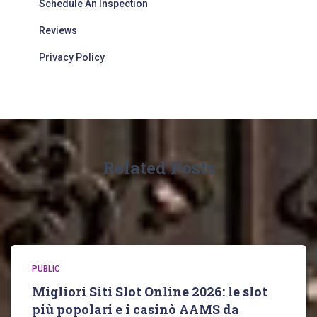
Schedule An Inspection
Reviews
Privacy Policy
Related Posts
PUBLIC
Migliori Siti Slot Online 2026: le slot
più popolari e i casinò AAMS da