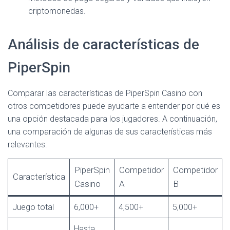
criptomonedas.
Análisis de características de
PiperSpin
Comparar las características de PiperSpin Casino con
otros competidores puede ayudarte a entender por qué es
una opción destacada para los jugadores. A continuación,
una comparación de algunas de sus características más
relevantes:
PiperSpin
Competidor
Competidor
Característica
Casino
A
B
Juego total
6,000+
4,500+
5,000+
Hasta