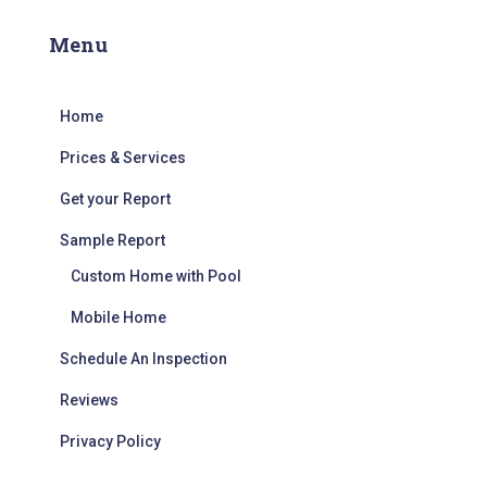
Menu
Home
Prices​ & Services
Get your Report
Sample Report
Custom Home with Pool
Mobile Home
Schedule An Inspection
Reviews
Privacy Policy