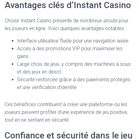
Avantages clés d’Instant Casino
Choisir Instant Casino présente de nombreux atouts pour
les joueurs en ligne. Voici quelques avantages notables :
Interface utilisateur fluide pour une navigation aisée.
Accès à des promotions VIP pour maximiser les
gains.
Large choix de jeux, y compris des machines à sous
et des jeux en direct.
Sécurité renforcée grâce à des paiements protégés
et une vérification d’identité.
Ces bénéfices contribuent à créer une plateforme où les
joueurs peuvent profiter d’une expérience de jeu positive,
tout en se sentant en sécurité.
Confiance et sécurité dans le jeu