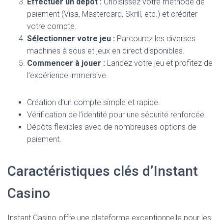
Effectuer un dépôt :
Choisissez votre méthode de
paiement (Visa, Mastercard, Skrill, etc.) et créditer
votre compte.
Sélectionner votre jeu :
Parcourez les diverses
machines à sous et jeux en direct disponibles.
Commencer à jouer :
Lancez votre jeu et profitez de
l’expérience immersive.
Création d’un compte simple et rapide.
Vérification de l’identité pour une sécurité renforcée.
Dépôts flexibles avec de nombreuses options de
paiement.
Caractéristiques clés d’Instant
Casino
Instant Casino offre une plateforme exceptionnelle pour les