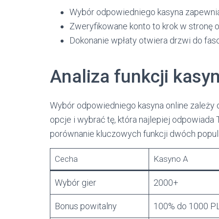
Wybór odpowiedniego kasyna zapewnia 
Zweryfikowane konto to krok w stronę
Dokonanie wpłaty otwiera drzwi do fasc
Analiza funkcji kasy
Wybór odpowiedniego kasyna online zależy o
opcje i wybrać tę, która najlepiej odpowiad
porównanie kluczowych funkcji dwóch popula
Cecha
Kasyno A
Wybór gier
2000+
Bonus powitalny
100% do 1000 P