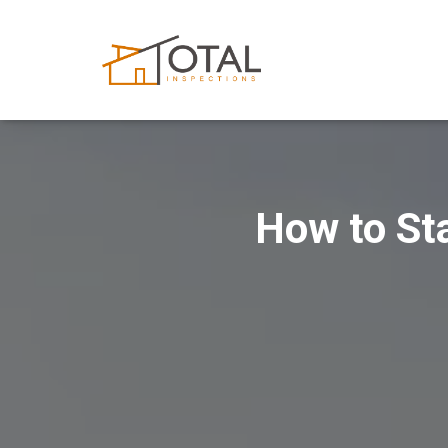
How to Sta