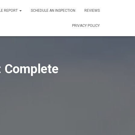
LE REPORT
SCHEDULE AN INSPECTION
REVIEWS
PRIVACY POLICY
o: Complete