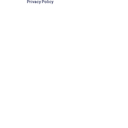
Privacy Policy