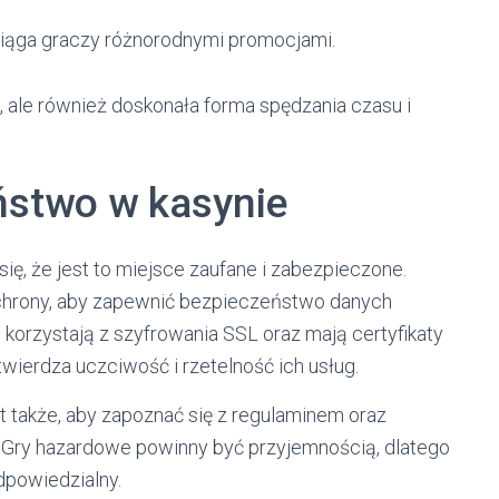
iąga graczy różnorodnymi promocjami.
, ale również doskonała forma spędzania czasu i
ństwo w kasynie
ię, że jest to miejsce zaufane i zabezpieczone.
chrony, aby zapewnić bezpieczeństwo danych
korzystają z szyfrowania SSL oraz mają certyfikaty
wierdza uczciwość i rzetelność ich usług.
t także, aby zapoznać się z regulaminem oraz
. Gry hazardowe powinny być przyjemnością, dlatego
dpowiedzialny.