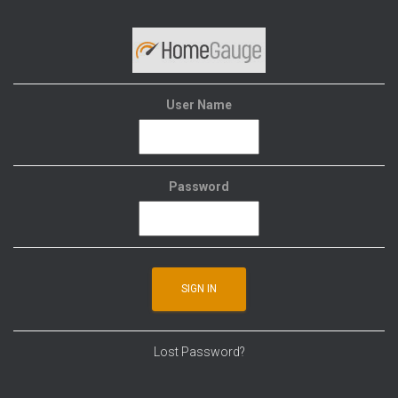
User Name
Password
Lost Password?