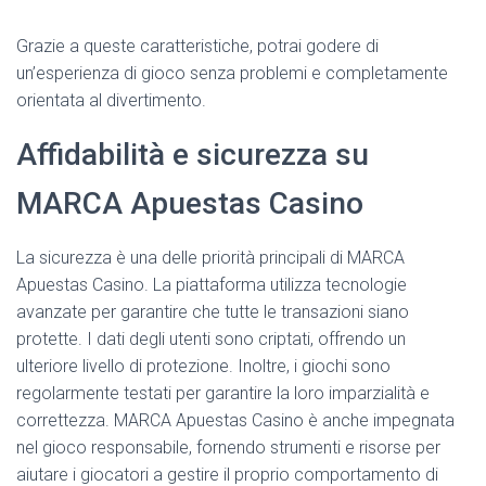
Grazie a queste caratteristiche, potrai godere di
un’esperienza di gioco senza problemi e completamente
orientata al divertimento.
Affidabilità e sicurezza su
MARCA Apuestas Casino
La sicurezza è una delle priorità principali di MARCA
Apuestas Casino. La piattaforma utilizza tecnologie
avanzate per garantire che tutte le transazioni siano
protette. I dati degli utenti sono criptati, offrendo un
ulteriore livello di protezione. Inoltre, i giochi sono
regolarmente testati per garantire la loro imparzialità e
correttezza. MARCA Apuestas Casino è anche impegnata
nel gioco responsabile, fornendo strumenti e risorse per
aiutare i giocatori a gestire il proprio comportamento di