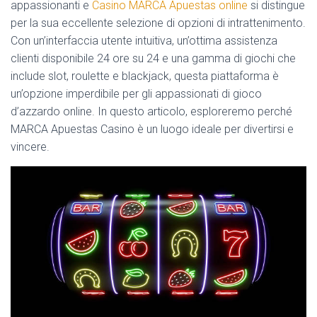
appassionanti e
Casino MARCA Apuestas online
si distingue
per la sua eccellente selezione di opzioni di intrattenimento.
Con un’interfaccia utente intuitiva, un’ottima assistenza
clienti disponibile 24 ore su 24 e una gamma di giochi che
include slot, roulette e blackjack, questa piattaforma è
un’opzione imperdibile per gli appassionati di gioco
d’azzardo online. In questo articolo, esploreremo perché
MARCA Apuestas Casino è un luogo ideale per divertirsi e
vincere.