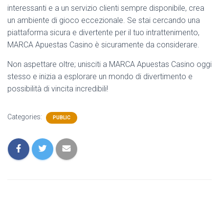
interessanti e a un servizio clienti sempre disponibile, crea
un ambiente di gioco eccezionale. Se stai cercando una
piattaforma sicura e divertente per il tuo intrattenimento,
MARCA Apuestas Casino è sicuramente da considerare.
Non aspettare oltre; unisciti a MARCA Apuestas Casino oggi
stesso e inizia a esplorare un mondo di divertimento e
possibilità di vincita incredibili!
Categories:
PUBLIC