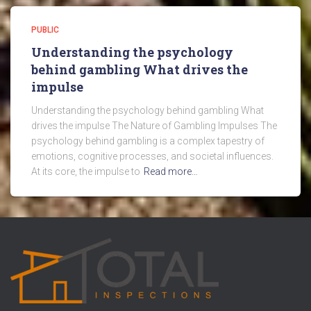
PUBLIC
Understanding the psychology
behind gambling What drives the
impulse
Understanding the psychology behind gambling What
drives the impulse The Nature of Gambling Impulses The
psychology behind gambling is a complex tapestry of
emotions, cognitive processes, and societal influences.
At its core, the impulse to
Read more…