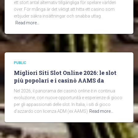
ett stort antal alternativ tillgängliga för spelare världen
över. För många är det viktigt att hitta ett casino som
erbjuder säkra insättningar och snabba uttag.
Read more…
PUBLIC
Migliori Siti Slot Online 2026: le slot
più popolari e i casinò AAMS da
Nel 2026, il panorama dei casinò online è in continua
evoluzione, con nuove opportunità e esperienze di gioco
per gli appassionati delle slot. In Italia, i siti di gioco
d’azzardo con licenza ADM (ex AAMS)
Read more…