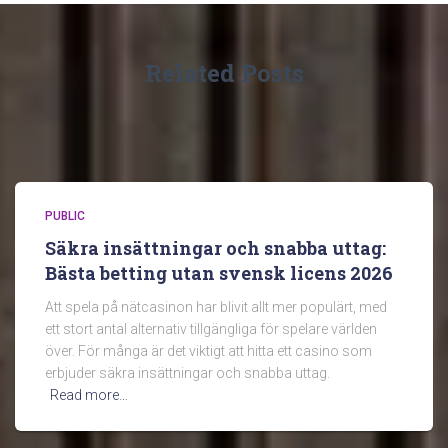
Related Posts
PUBLIC
Säkra insättningar och snabba uttag:
Bästa betting utan svensk licens 2026
Att spela på nätcasinon har blivit allt mer populärt, med
ett stort antal alternativ tillgängliga för spelare världen
över. För många är det viktigt att hitta ett casino som
erbjuder säkra insättningar och snabba uttag.
Read more…