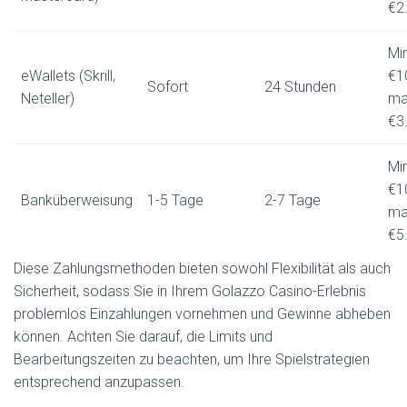
€2
Mi
eWallets (Skrill,
€1
Sofort
24 Stunden
Neteller)
ma
€3
Mi
€1
Banküberweisung
1-5 Tage
2-7 Tage
ma
€5
Diese Zahlungsmethoden bieten sowohl Flexibilität als auch
Sicherheit, sodass Sie in Ihrem Golazzo Casino-Erlebnis
problemlos Einzahlungen vornehmen und Gewinne abheben
können. Achten Sie darauf, die Limits und
Bearbeitungszeiten zu beachten, um Ihre Spielstrategien
entsprechend anzupassen.