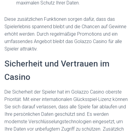
maximalen Schutz Ihrer Daten.
Diese zusätzlichen Funktionen sorgen dafür, dass das
Spielerlebnis spannend bleibt und die Chancen auf Gewinne
erhöht werden. Durch regelmäßige Promotions und ein
umfassendes Angebot bleibt das Golazzo Casino für alle
Spieler attraktiv.
Sicherheit und Vertrauen im
Casino
Die Sicherheit der Spieler hat im Golazzo Casino oberste
Priorität. Mit einer internationalen Glücksspiel-Lizenz können
Sie sich darauf verlassen, dass alle Spiele fair ablaufen und
Ihre persönlichen Daten geschützt sind. Es werden
modernste Verschlüsselungstechnologien eingesetzt, um
Ihre Daten vor unbefugtem Zugriff zu schützen. Zusätzlich