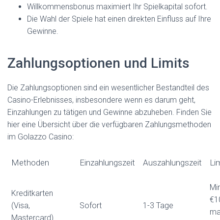
Willkommensbonus maximiert Ihr Spielkapital sofort.
Die Wahl der Spiele hat einen direkten Einfluss auf Ihre
Gewinne.
Zahlungsoptionen und Limits
Die Zahlungsoptionen sind ein wesentlicher Bestandteil des
Casino-Erlebnisses, insbesondere wenn es darum geht,
Einzahlungen zu tätigen und Gewinne abzuheben. Finden Sie
hier eine Übersicht über die verfügbaren Zahlungsmethoden
im Golazzo Casino:
Methoden
Einzahlungszeit
Auszahlungszeit
Li
Mi
Kreditkarten
€1
(Visa,
Sofort
1-3 Tage
ma
Mastercard)