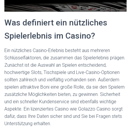
Was definiert ein nützliches
Spielerlebnis im Casino?
Ein nützliches Casino-Erlebnis besteht aus mehreren
Schlüsselfaktoren, die zusammen das Spielerlebnis prägen.
Zunächst ist die Auswahl an Spielen entscheidend;
hochwertige Slots, Tischspiele und Live-Casino-Optionen
sollten zahlreich und vielfältig vorhanden sein. Außerdem
spielen attraktive Boni eine große Rolle, da sie den Spielern
zusätzliche Möglichkeiten bieten, zu gewinnen. Sicherheit
und ein schneller Kundenservice sind ebenfalls wichtige
Aspekte. Ein lizenziertes Casino wie Golazzo Casino sorgt
dafür, dass Ihre Daten sicher sind und Sie bei Fragen stets
Unterstützung erhalten.