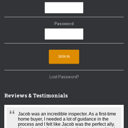
Password
Lost Password?
Reviews & Testimonials