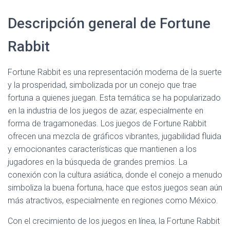
Descripción general de Fortune
Rabbit
Fortune Rabbit es una representación moderna de la suerte
y la prosperidad, simbolizada por un conejo que trae
fortuna a quienes juegan. Esta temática se ha popularizado
en la industria de los juegos de azar, especialmente en
forma de tragamonedas. Los juegos de Fortune Rabbit
ofrecen una mezcla de gráficos vibrantes, jugabilidad fluida
y emocionantes características que mantienen a los
jugadores en la búsqueda de grandes premios. La
conexión con la cultura asiática, donde el conejo a menudo
simboliza la buena fortuna, hace que estos juegos sean aún
más atractivos, especialmente en regiones como México.
Con el crecimiento de los juegos en línea, la Fortune Rabbit