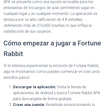
APK se presenta como una opción accesible para los
entusiastas de los juegos de azar, permitiendo jugar en
cualquier lugar y en cualquier momento. La aplicación se
destaca por su alta calificación de 4.8 estrellas,
obteniendo más de 516,000 reseñas, lo que refleja la
satisfacción de sus usuarios.
Cómo empezar a jugar a Fortune
Rabbit
Si te interesa experimentar la emoción de Fortune Rabbit,
aquí te mostramos cómo puedes comenzar en solo unos
sencillos pasos:
Descargar la aplicación:
Visita la tienda de
aplicaciones de Android y busca Fortune Rabbit APK
para descargarla de forma gratuita.
Crear una cuenta:
Regístrate proporcionando tu