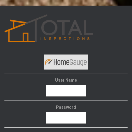
User Name
Password