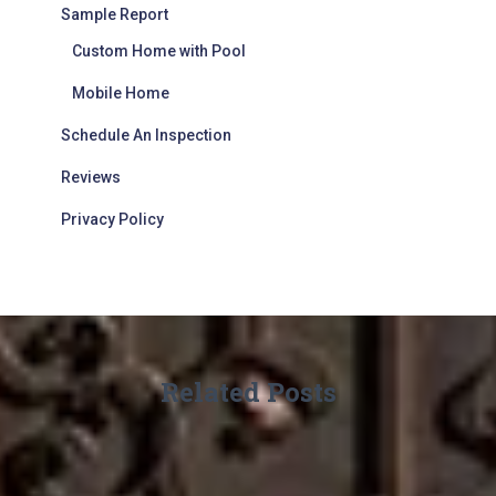
Sample Report
Custom Home with Pool
Mobile Home
Schedule An Inspection
Reviews
Privacy Policy
Related Posts