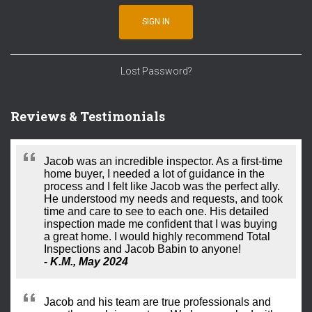
Lost Password?
Reviews & Testimonials