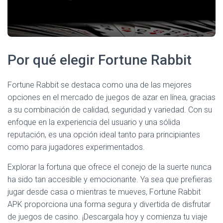
Por qué elegir Fortune Rabbit
Fortune Rabbit se destaca como una de las mejores
opciones en el mercado de juegos de azar en línea, gracias
a su combinación de calidad, seguridad y variedad. Con su
enfoque en la experiencia del usuario y una sólida
reputación, es una opción ideal tanto para principiantes
como para jugadores experimentados.
Explorar la fortuna que ofrece el conejo de la suerte nunca
ha sido tan accesible y emocionante. Ya sea que prefieras
jugar desde casa o mientras te mueves, Fortune Rabbit
APK proporciona una forma segura y divertida de disfrutar
de juegos de casino. ¡Descargala hoy y comienza tu viaje