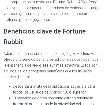
La comparación muestra que Fortune Rabbit APK ofrece
una experiencia superior en términos de variedad de juegos
y calidad gráfica, lo que la convierte en una opción
preferida para los jugadores.
Beneficios clave de Fortune
Rabbit
Además de su increíble selección de juegos, Fortune Rabbit
ofrece una serie de beneficios adicionales que hacen que
la experiencia de juego sea aún más atractiva. Estos son
algunos de los principales beneficios que los usuarios
pueden disfrutar:
Descarga gratuita de la aplicación, accesible para
todos los usuarios de Android 5.0 o superior.
Protección de datos mediante cifrado durante la
transmisión, asegurando la privacidad del usuario.