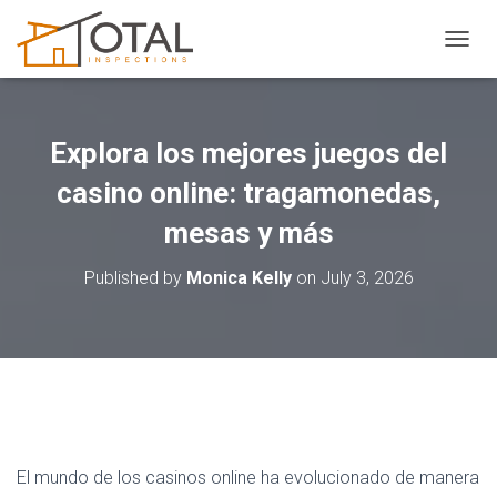
T
O
G
G
L
Explora los mejores juegos del
E
N
casino online: tragamonedas,
A
V
mesas y más
I
G
Published by
Monica Kelly
on
July 3, 2026
A
T
I
O
N
El mundo de los casinos online ha evolucionado de manera