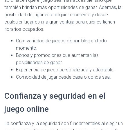
solo hacen que el juego sea más accesible, sino que
también brindan más oportunidades de ganar. Además, la
posibilidad de jugar en cualquier momento y desde
cualquier lugar es una gran ventaja para quienes tienen
horarios ocupados.
Gran variedad de juegos disponibles en todo
momento.
Bonos y promociones que aumentan las
posibilidades de ganar.
Experiencia de juego personalizada y adaptable.
Comodidad de jugar desde casa o donde sea.
Confianza y seguridad en el
juego online
La confianza y la seguridad son fundamentales al elegir un