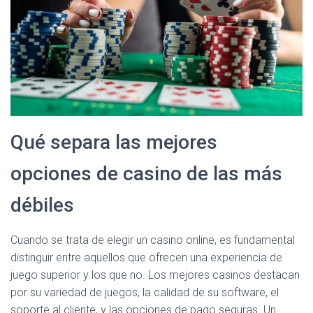
Qué separa las mejores
opciones de casino de las más
débiles
Cuando se trata de elegir un casino online, es fundamental
distinguir entre aquellos que ofrecen una experiencia de
juego superior y los que no. Los mejores casinos destacan
por su variedad de juegos, la calidad de su software, el
soporte al cliente, y las opciones de pago seguras. Un