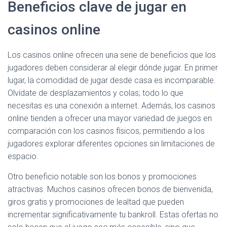
Beneficios clave de jugar en
casinos online
Los casinos online ofrecen una serie de beneficios que los
jugadores deben considerar al elegir dónde jugar. En primer
lugar, la comodidad de jugar desde casa es incomparable.
Olvídate de desplazamientos y colas; todo lo que
necesitas es una conexión a internet. Además, los casinos
online tienden a ofrecer una mayor variedad de juegos en
comparación con los casinos físicos, permitiendo a los
jugadores explorar diferentes opciones sin limitaciones de
espacio.
Otro beneficio notable son los bonos y promociones
atractivas. Muchos casinos ofrecen bonos de bienvenida,
giros gratis y promociones de lealtad que pueden
incrementar significativamente tu bankroll. Estas ofertas no