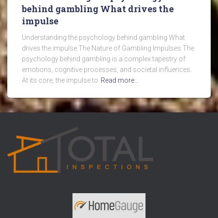
behind gambling What drives the
impulse
Understanding the psychology behind gambling What
drives the impulse The Nature of Gambling Impulses The
psychology behind gambling is a complex tapestry of
emotions, cognitive processes, and societal influences.
At its core, the impulse to
Read more…