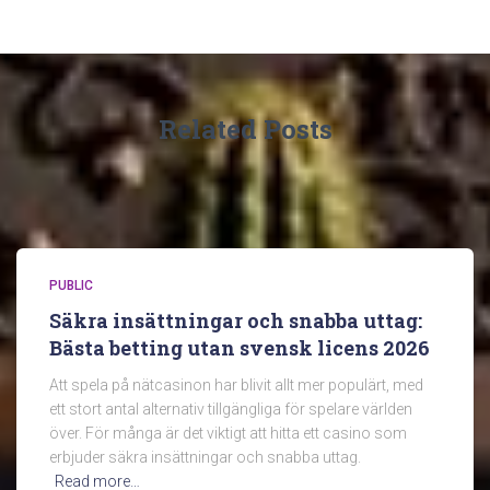
Related Posts
PUBLIC
Säkra insättningar och snabba uttag:
Bästa betting utan svensk licens 2026
Att spela på nätcasinon har blivit allt mer populärt, med
ett stort antal alternativ tillgängliga för spelare världen
över. För många är det viktigt att hitta ett casino som
erbjuder säkra insättningar och snabba uttag.
Read more…