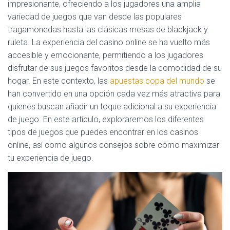
impresionante, ofreciendo a los jugadores una amplia
variedad de juegos que van desde las populares
tragamonedas hasta las clásicas mesas de blackjack y
ruleta. La experiencia del casino online se ha vuelto más
accesible y emocionante, permitiendo a los jugadores
disfrutar de sus juegos favoritos desde la comodidad de su
hogar. En este contexto, las
apuestas copa del mundo
se
han convertido en una opción cada vez más atractiva para
quienes buscan añadir un toque adicional a su experiencia
de juego. En este artículo, exploraremos los diferentes
tipos de juegos que puedes encontrar en los casinos
online, así como algunos consejos sobre cómo maximizar
tu experiencia de juego.