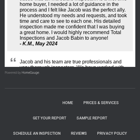
Powered by
HomeGauge
.
HOME
PRICES​ & SERVICES
GET YOUR REPORT
SAMPLE REPORT
SCHEDULE AN INSPECTION
REVIEWS
PRIVACY POLICY