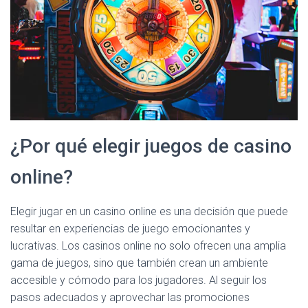
¿Por qué elegir juegos de casino
online?
Elegir jugar en un casino online es una decisión que puede
resultar en experiencias de juego emocionantes y
lucrativas. Los casinos online no solo ofrecen una amplia
gama de juegos, sino que también crean un ambiente
accesible y cómodo para los jugadores. Al seguir los
pasos adecuados y aprovechar las promociones