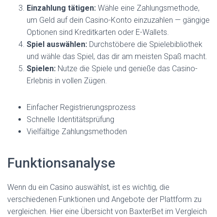
Einzahlung tätigen:
Wähle eine Zahlungsmethode,
um Geld auf dein Casino-Konto einzuzahlen — gängige
Optionen sind Kreditkarten oder E-Wallets.
Spiel auswählen:
Durchstöbere die Spielebibliothek
und wähle das Spiel, das dir am meisten Spaß macht.
Spielen:
Nutze die Spiele und genieße das Casino-
Erlebnis in vollen Zügen.
Einfacher Registrierungsprozess
Schnelle Identitätsprüfung
Vielfältige Zahlungsmethoden
Funktionsanalyse
Wenn du ein Casino auswählst, ist es wichtig, die
verschiedenen Funktionen und Angebote der Plattform zu
vergleichen. Hier eine Übersicht von BaxterBet im Vergleich