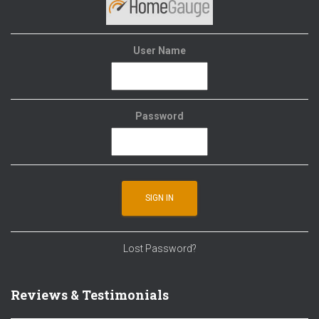
User Name
Password
Lost Password?
Reviews & Testimonials