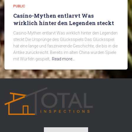
PUBLIC
Casino-Mythen entlarvt Was
wirklich hinter den Legenden steckt
Casino-Mythen entlarvt Was wirklich hinter den Legenden
steckt Die Ursprünge des Glücksspiels Das Glücksspiel
hat eine lange und faszinierende Geschichte, die bis in die
Antike zurückreicht. Bereits im alten China wurden Spiele
mit Würfeln gespielt,
Read more…