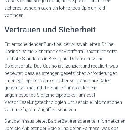
Diese Vorteile sorgen dafür, dass Spieler nicht nur ein
sicheres, sondern auch ein lohnendes Spielumfeld
vorfinden.
Vertrauen und Sicherheit
Ein entscheidender Punkt bei der Auswahl eines Online-
Casinos ist die Sicherheit der Plattform. BaxterBet setzt
höchste Standards in Bezug auf Datenschutz und
Spielerschutz. Das Casino ist lizenziert und reguliert, was
bedeutet, dass es strengen gesetzlichen Anforderungen
unterliegt. Spieler können sicher sein, dass ihre Daten
geschützt sind und die Spiele fair ablaufen. Ein
angemessenes Sicherheitsprotokoll umfasst
Verschlüsselungstechnologien, um sensible Informationen
vor unbefugtem Zugriff zu schützen.
Darüber hinaus bietet BaxterBet transparente Informationen
über die Anbieter der Spiele und deren Fairness, was das