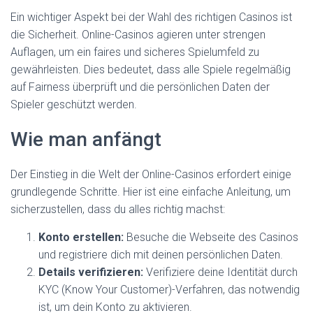
Ein wichtiger Aspekt bei der Wahl des richtigen Casinos ist
die Sicherheit. Online-Casinos agieren unter strengen
Auflagen, um ein faires und sicheres Spielumfeld zu
gewährleisten. Dies bedeutet, dass alle Spiele regelmäßig
auf Fairness überprüft und die persönlichen Daten der
Spieler geschützt werden.
Wie man anfängt
Der Einstieg in die Welt der Online-Casinos erfordert einige
grundlegende Schritte. Hier ist eine einfache Anleitung, um
sicherzustellen, dass du alles richtig machst:
Konto erstellen:
Besuche die Webseite des Casinos
und registriere dich mit deinen persönlichen Daten.
Details verifizieren:
Verifiziere deine Identität durch
KYC (Know Your Customer)-Verfahren, das notwendig
ist, um dein Konto zu aktivieren.