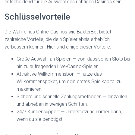
entscheidend für die Auswahl des richtigen Casinos sein.
Schlüsselvorteile
Die Wahl eines Online-Casinos wie BaxterBet bietet
zahlreiche Vorteile, die dein Spielerlebnis erheblich
verbessern können. Hier sind einige dieser Vorteile:
Große Auswahl an Spielen — von klassischen Slots bis
hin zu aufregenden Live-Casino-Spielen.
Attraktive Willkommensboni — nutze das
Willkommenspaket, um dein erstes Spielkapital zu
maximieren.
Sichere und schnelle Zahlungsmethoden — einzahlen
und abheben in wenigen Schritten.
24/7 Kundensupport — Unterstützung immer dann,
wenn du sie benötigst.