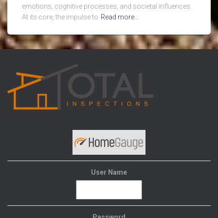
emotions, cognitive processes, and societal influences.
At its core, the impulse to
Read more…
User Name
Password