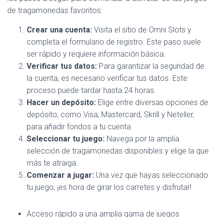
de tragamonedas favoritos:
Crear una cuenta:
Visita el sitio de Omni Slots y
completa el formulario de registro. Este paso suele
ser rápido y requiere información básica.
Verificar tus datos:
Para garantizar la seguridad de
la cuenta, es necesario verificar tus datos. Este
proceso puede tardar hasta 24 horas.
Hacer un depósito:
Elige entre diversas opciones de
depósito, como Visa, Mastercard, Skrill y Neteller,
para añadir fondos a tu cuenta.
Seleccionar tu juego:
Navega por la amplia
selección de tragamonedas disponibles y elige la que
más te atraiga.
Comenzar a jugar:
Una vez que hayas seleccionado
tu juego, ¡es hora de girar los carretes y disfrutar!
Acceso rápido a una amplia gama de juegos