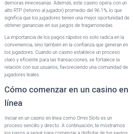
demoras innecesarias. Además, este casino opera con un
alto RTP (retorno al jugador) promedio del 96.1%, lo que
significa que los jugadores tienen una mejor oportunidad de
obtener ganancias en sus juegos de tragamonedas.
La importancia de los pagos rápidos no solo radica en la
conveniencia, sino también en la confianza que generan en
los jugadores. Cuando un casino establece un proceso
claro y eficiente para las transacciones, se fortalece la
relación con sus usuarios, favoreciendo una comunidad de
jugadores leales.
Cómo comenzar en un casino en
línea
Iniciar en un casino en línea como Omni Slots es un
proceso sencillo y directo. A continuación, te mostramos
los pasos a seguir para comenzar a disfrutar de tus juegos