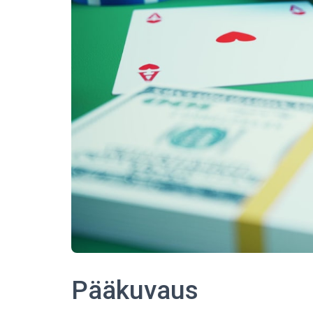
Pääkuvaus