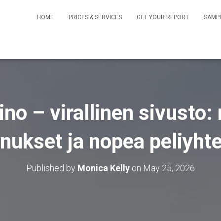
HOME
PRICES​ & SERVICES
GET YOUR REPORT
SAMP
no – virallinen sivusto: r
nukset ja nopea peliyht
Published by
Monica Kelly
on
May 25, 2026