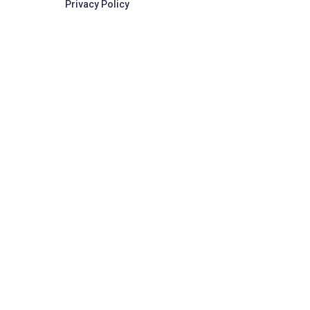
Privacy Policy