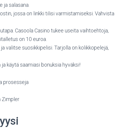
e ja salasana.
tin, jossa on linkki tilisi varmistamiseksi. Vahvista
tapa. Casoola Casino tukee useita vaihtoehtoja,
italletus on 10 euroa.
a valitse suosikkipelisi. Tarjolla on kolikkopelejä,
ja käytä saamiasi bonuksia hyväksi!
ia prosesseja
n Zimpler
yysi