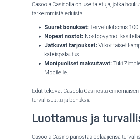
Casoola Casinolla on useita etuja, jotka houku
tärkeimmistä eduista:
Suuret bonukset:
Tervetulobonus 100 %
Nopeat nostot:
Nostopyynnöt käsitellää
Jatkuvat tarjoukset:
Viikoittaiset kam
käteispalautus.
Monipuoliset maksutavat:
Tuki Zimpler
Mobilelle.
Edut tekevät Casoola Casinosta erinomaisen v
turvallisuutta ja bonuksia.
Luottamus ja turvall
Casoola Casino panostaa pelaajiensa turvall