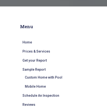
Menu
Home
Prices​ & Services
Get your Report
Sample Report
Custom Home with Pool
Mobile Home
Schedule An Inspection
Reviews