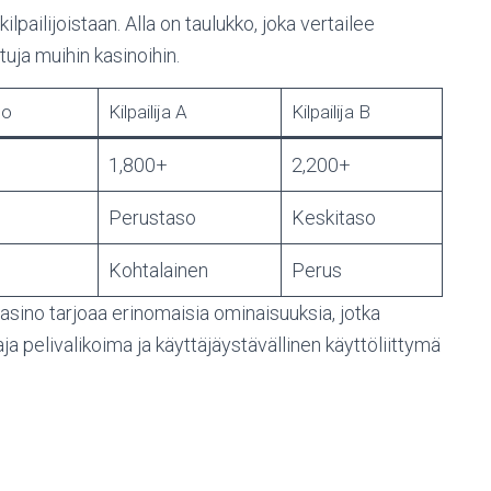
pailijoistaan. Alla on taulukko, joka vertailee
uja muihin kasinoihin.
no
Kilpailija A
Kilpailija B
1,800+
2,200+
Perustaso
Keskitaso
Kohtalainen
Perus
sino tarjoaa erinomaisia ominaisuuksia, jotka
ja pelivalikoima ja käyttäjäystävällinen käyttöliittymä