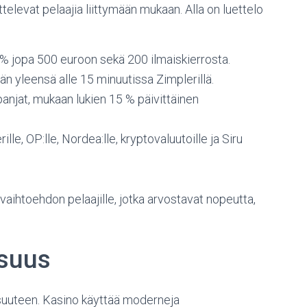
ttelevat pelaajia liittymään mukaan. Alla on luettelo
 jopa 500 euroon sekä 200 ilmaiskierrosta.
n yleensä alle 15 minuutissa Zimplerillä.
panjat, mukaan lukien 15 % päivittäinen
ille, OP:lle, Nordea:lle, kryptovaluutoille ja Siru
aihtoehdon pelaajille, jotka arvostavat nopeutta,
isuus
isuuteen. Kasino käyttää moderneja