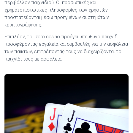
περιβάλλον παιχνιδιού. Οι προσωπικές και
χρηματοπιστωτικές πληροφορίες των χρηστών
προστατεύονται μέσω προηγμένων συστημάτων
κρυπτογράφησης.
Επιπλέον, το lizaro casino προάγει υπεύθυνο παιχνίδι,
προσφέροντας εργαλεία και συμβουλές για την ασφάλεια
των παικτών, επιτρέποντάς τους να διαχειρίζονται το
παιχνίδι τους με ασφάλεια.