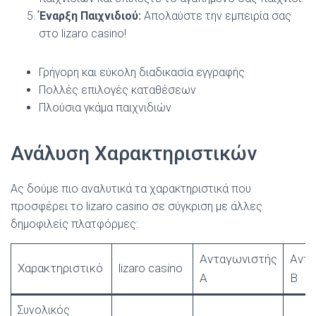
Έναρξη Παιχνιδιού:
Απολαύστε την εμπειρία σας
στο lizaro casino!
Γρήγορη και εύκολη διαδικασία εγγραφής
Πολλές επιλογές καταθέσεων
Πλούσια γκάμα παιχνιδιών
Ανάλυση Χαρακτηριστικών
Ας δούμε πιο αναλυτικά τα χαρακτηριστικά που
προσφέρει το lizaro casino σε σύγκριση με άλλες
δημοφιλείς πλατφόρμες:
Ανταγωνιστής
Αντα
Χαρακτηριστικό
lizaro casino
Α
Β
Συνολικός