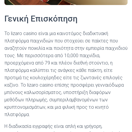
Γενική Επισκόπηση
Το lizaro casino είναι μια καινοτόμος διαδικτυακή
πλατφόρμα παιχνιδιών που στοχεύει σε παίκτες που
αναζητούν ποικιλία και ποιότητα στην εμπειρία παιχνιδιού
τους. Με περισσότερα από 10,000 παιχνίδια,
προερχόμενα από 79 και πλέον διεθνή στούντιο, η
πλατφόρμα καλύπτει τις ανάγκες κάθε παίκτη, είτε
προτιμά τις κουλοχέρηδες είτε τις ζωντανές επιλογές
καζίνο. Το lizaro casino επίσης προσφέρει γενναιόδωρα
μπόνους καλωσορίσματος, υποστήριξη διαφόρων
μεθόδων πληρωμής, συμπεριλαμβανομένων των
κρυπτονομισμάτων, και μια φιλική προς το κινητό
πλατφόρμα.
Η διαδικασία εγγραφής είναι απλή και γρήγορη,