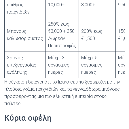
αριθμός
10,000+
8,000+
9,50
παιχνιδιών
250% έως
Μπόνους
€3,000 + 350
200% έως
150%
καλωσορίσματος
Δωρεάν
€1,500
€1,0
Περιστροφές
Χρόνος
Μέχρι 3
Μέχρι 5
Μέχρ
επεξεργασίας
εργάσιμες
εργάσιμες
εργά
ανάληψης
ημέρες
ημέρες
ημέρ
Η σύγκριση δείχνει ότι το lizaro casino ξεχωρίζει με την
πλούσια γκάμα παιχνιδιών και τα γενναιόδωρα μπόνους,
προσφέροντας μια πιο ελκυστική εμπειρία στους
παίκτες.
Κύρια οφέλη