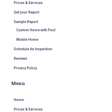
Prices​ & Services
Get your Report
Sample Report
Custom Home with Pool
Mobile Home
Schedule An Inspection
Reviews
Privacy Policy
Menu
Home
Prices​ & Services