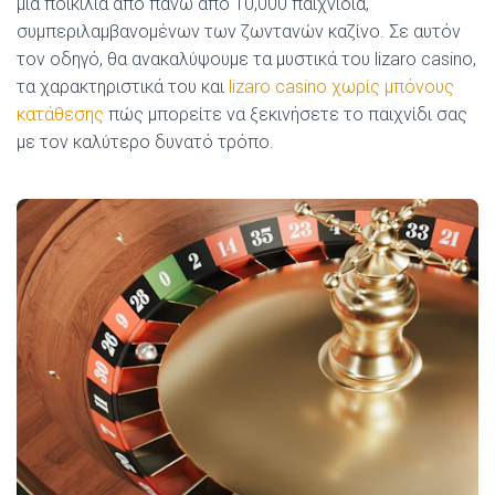
μια ποικιλία από πάνω από 10,000 παιχνίδια,
συμπεριλαμβανομένων των ζωντανών καζίνο. Σε αυτόν
τον οδηγό, θα ανακαλύψουμε τα μυστικά του lizaro casino,
τα χαρακτηριστικά του και
lizaro casino χωρίς μπόνους
κατάθεσης
πώς μπορείτε να ξεκινήσετε το παιχνίδι σας
με τον καλύτερο δυνατό τρόπο.