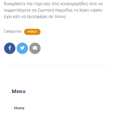
δοκιμάσετε την τύχη σας στις κουλοχέρηδες είτε να
συμμετάσχετε σε ζωντανά παιχνίδια, το lizaro casino
έχει κάτι να προσφέρει σε όλους.
Categories:
PUBLIC
Menu
Home